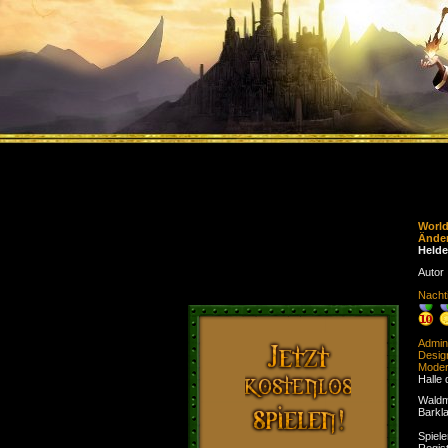
Worl
Ände
Held
Autor
Nacht
Admini
Desig
Moder
Halle 
Waldm
Barkl
Spiele
Regist