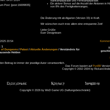
Nahkampfparade und Fernkampfparade.
Ein aktiver Bonus auf die Anzahl der Aktionen in 
zum Post: [post:16699835]
von 8% des Fertigkeitenranges.
Die Änderung tritt ab Algarion (Version 33) in Kraft.
Wir wünschen euch trotz allem eine entspannte Zeit!
Liebe Grüße
Euer Designteam
.2025 20:54
Komment
n:
1
d of Dungeons
/
Palast
/
Aktuelle Änderungen
/ Verständnis für
geschl
ausende Helden
den Beitrag ist immer der jeweilige Autor verantwortlich.
Das Forum basiert auf
PunBB
Version
Copyright © 2002-2004 by Rickard And
Copyright © 2026 by WoD Game UG (haftungsbeschränkt)