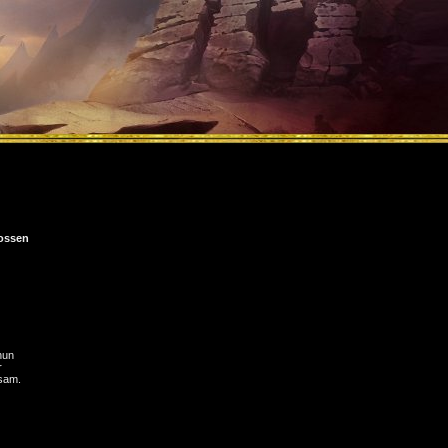
ossen
nun
r
hsam.