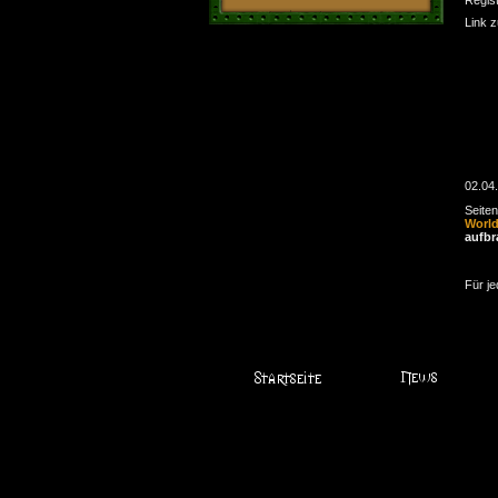
Link 
02.04
Seite
Worl
aufbr
Für je