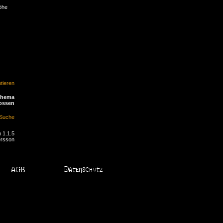
Höhe
ieren
Thema
ossen
Suche
 1.1.5
ersson