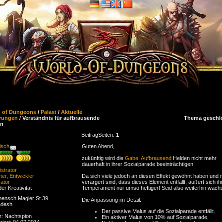
d of Dungeons
/
Palast
/
Aktuelle
rungen
/ Verständnis für aufbrausende
Thema geschl
en
Beitrag
Seiten:
1
isch
Guten Abend,
zukünftig wird die
Gabe: Aufbrausend
Helden nicht mehr
dauerhaft in ihrer Sozialparade beeinträchtigen.
strator
ner
,
Entwickler
Da sich viele jedoch an diesen Effekt gewöhnt haben und 
ator
verärgert sind, dass dieses Element entfällt, äußert sich ih
der Kreativität
Temperament nur umso heftiger! Seid also weiterhin wac
ensch Magier St.39
Die Anpassung im Detail:
adesh
Der passive Malus auf die Sozialparade entfällt.
r: Nachtspion
Ein aktiver Malus von 10% auf Sozialparade,
riert: 04.07.2014