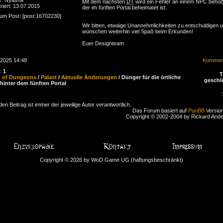
Mit dem nächsten
DT
wird ein Fehler an einem NPC beho
riert: 13.07.2015
der im fünften Portal beheimatet ist.
zum Post: [post:16702230]
Wir bitten, etwaige Unannehmlichkeiten zu entschuldigen 
wünschen weiterhin viel Spaß beim Erkunden!
Euer Designteam
.2025 14:48
Komment
n:
1
d of Dungeons
/
Palast
/
Aktuelle Änderungen
/ Dünger für die örtliche
geschl
 hinter dem fünften Portal
den Beitrag ist immer der jeweilige Autor verantwortlich.
Das Forum basiert auf
PunBB
Version
Copyright © 2002-2004 by Rickard And
Copyright © 2026 by WoD Game UG (haftungsbeschränkt)