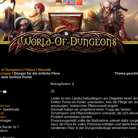
d of Dungeons
/
Palast
/
Aktuelle
rungen
/ Dünger für die örtliche Flora
Thema geschl
r dem fünften Portal
Beitrag
Seiten:
1
ha
Hi
,
Leider ist den Landschaftspflegern am Zielgebiet hinter d
fünften Portal ein Fehler unterlaufen, was die Pflege der do
strator
ansässigen, heimischen Pflanzenwelt angeht.
+ Spielinhalte
Deshalb haben wir umgehend einen Trupp der besten
ner
Schamanen und Pflanzenflüsterer entsandt, die sich dies
ator
Problem annehmen werden.
enmagier
Erwartunsgemäß sollte die Maßnahme zeitnah dafür sorge
dass die Flora ihr volles Potenzial entfalten und damit ihren
a Bardin St.7
verdienten Platz in der Dungeonökologie einnehmen kann.
adesh
er: Nyasha