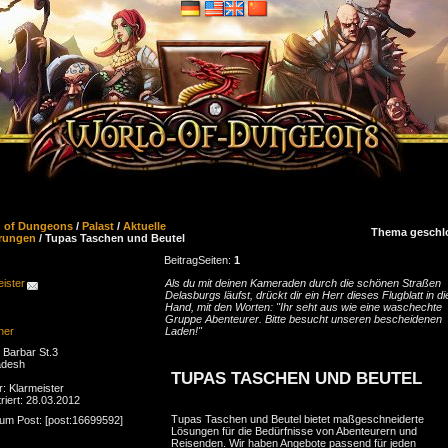
d of Dungeons
/
Palast
/
Aktuelle
Thema geschl
rungen
/ Tupas Taschen und Beutel
Beitrag
Seiten:
1
ister
Als du mit deinen Kameraden durch die schönen Straßen
Delasburgs läufst, drückt dir ein Herr dieses Flugblatt in di
Hand, mit den Worten: "Ihr seht aus wie eine waschechte
Gruppe Abenteurer. Bitte besucht unseren bescheidenen
ner
Laden!"
Barbar St.3
adesh
TUPAS TASCHEN UND BEUTEL
r: Klarmeister
riert: 28.03.2012
Tupas Taschen und Beutel bietet maßgeschneiderte
zum Post: [post:16699592]
Lösungen für die Bedürfnisse von Abenteurern und
Reisenden. Wir haben Angebote passend für jeden