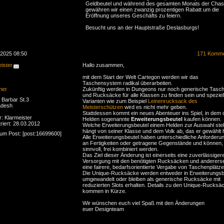
Geldbeutel und während des gesamten Monats der Cha
gewähren wir einen zwanzig prozentigen Rabatt um die
Eröffnung unseres Geschäfts zu feiern.
Besucht uns an der Hauptstraße Deslasburgs!
.2025 08:50
171 Komme
ister
Hallo zusammen,
mit dem Start der Welt Cartegon werden wir das
Taschensystem radikal überarbeiten.
ner
Zukünftig werden in Dungeons nur noch generische Tasc
und Rucksäcke für alle Klassen zu finden sein und speziel
Barbar St.3
Varianten wie zum Beispiel
Leinenrucksack des
adesh
Meisterschützen
wird es nicht mehr geben.
Stattdessen kommt ein neues Abenteuer ins Spiel, in dem 
r: Klarmeister
Helden sogenannte
Erweiterungsbeutel
kaufen können.
riert: 28.03.2012
Welche Erweiterungsbeutel einem Helden zur Auswahl ste
hängt von seiner Klasse und dem Volk ab, das er gewählt 
zum Post: [post:16699600]
Alle Erweiterungsbeutel haben unterschiedliche Anforderu
an Fertigkeiten oder getragene Gegenstände und können,
sinnvoll, frei kombiniert werden.
Das Ziel dieser Änderung ist einerseits eine zuverlässiger
Versorgung mit den benötigten Rucksäcken und andererse
eine fairere, bedarfsorientierte Vergabe von Taschenplätze
Die Unique-Rucksäcke werden entweder in Erweiterungsb
umgewandelt oder bleiben als generische Rucksäcke mit
reduzierten Slots erhalten. Details zu den Unique-Rucksä
kommen in Kürze.
Wir wünschen euch viel Spaß mit den Änderungen
euer Designteam