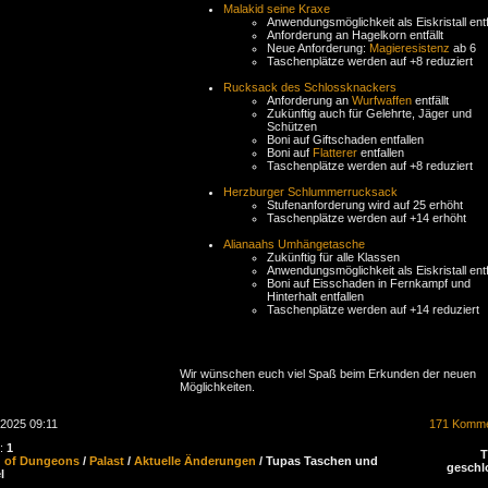
Malakid seine Kraxe
Anwendungsmöglichkeit als Eiskristall entfä
Anforderung an Hagelkorn entfällt
Neue Anforderung:
Magieresistenz
ab 6
Taschenplätze werden auf +8 reduziert
Rucksack des Schlossknackers
Anforderung an
Wurfwaffen
entfällt
Zukünftig auch für Gelehrte, Jäger und
Schützen
Boni auf Giftschaden entfallen
Boni auf
Flatterer
entfallen
Taschenplätze werden auf +8 reduziert
Herzburger Schlummerrucksack
Stufenanforderung wird auf 25 erhöht
Taschenplätze werden auf +14 erhöht
Alianaahs Umhängetasche
Zukünftig für alle Klassen
Anwendungsmöglichkeit als Eiskristall entfä
Boni auf Eisschaden in Fernkampf und
Hinterhalt entfallen
Taschenplätze werden auf +14 reduziert
Wir wünschen euch viel Spaß beim Erkunden der neuen
Möglichkeiten.
.2025 09:11
171 Komme
n:
1
d of Dungeons
/
Palast
/
Aktuelle Änderungen
/ Tupas Taschen und
geschl
l