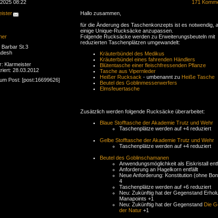
.2025 08:22
171 Komme
ister
Hallo zusammen,
für die Änderung des Taschenkonzepts ist es notwendig, 
einige Unique-Rucksäcke anzupassen.
ner
Folgende Rucksäcke werden zu Erweiterungsbeuteln mit
reduzierten Taschenplätzen umgewandelt:
Barbar St.3
adesh
Kräuterbündel des Medikus
Kräuterbündel eines fahrenden Händlers
r: Klarmeister
Blütentasche einer fleischfressenden Pflanze
riert: 28.03.2012
Tasche aus Vipernleder
Heißer Rucksack
- umbenannt zu
Heiße Tasche
zum Post: [post:16699626]
Beutel des Goblinmesserwerfers
Elmsfeuertasche
Zusätzlich werden folgende Rucksäcke überarbeitet:
Blaue Stofftasche der Akademie Trutz und Wehr
Taschenplätze werden auf +4 reduziert
Gelbe Stofftasche der Akademie Trutz und Wehr
Taschenplätze werden auf +4 reduziert
Beutel des Goblinschamanen
Anwendungsmöglichkeit als Eiskristall entfä
Anforderung an Hagelkorn entfällt
Neue Anforderung: Konstitution (ohne Boni
4
Taschenplätze werden auf +6 reduziert
Neu: Zukünftig hat der Gegenstand Erhol
Manapoints +1
Neu: Zukünftig hat der Gegenstand
Die G
der Natur
+1