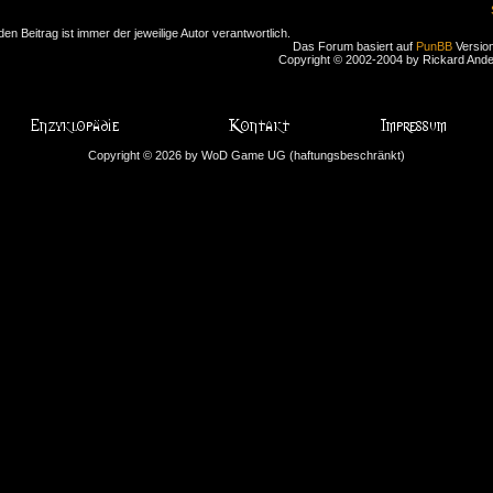
den Beitrag ist immer der jeweilige Autor verantwortlich.
Das Forum basiert auf
PunBB
Version
Copyright © 2002-2004 by Rickard And
Copyright © 2026 by WoD Game UG (haftungsbeschränkt)