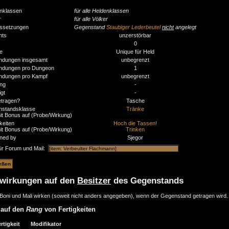
nklassen
für alle Heldenklassen
r
für alle Völker
ssetzungen
Gegenstand
Staubiger Lederbeutel
nicht
angelegt
nts
unzerstörbar
0
e
Unique für Held
ndungen insgesamt
unbegrenzt
ndungen pro Dungeon
1
ndungen pro Kampf
unbegrenzt
ng
-
igt
-
tragen?
Tasche
standsklasse
Tränke
mit Bonus auf (Probe/Wirkung)
keiten
Hoch die Tassen!
mit Bonus auf (Probe/Wirkung)
Trinken
ned by
Sjegor
für Forum und Mail:
wirkungen auf den
Besitzer
des Gegenstands
Boni und Mali wirken (soweit nicht anders angegeben), wenn der Gegenstand getragen wird.
 auf den
Rang
von Fertigkeiten
rtigkeit
Modifikator