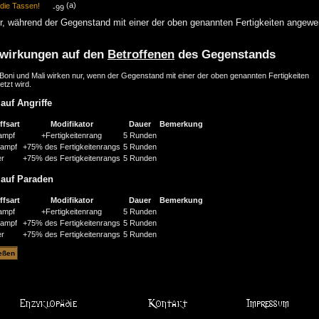
(a)
die Tassen!
-99
r, während der Gegenstand mit einer der oben genannten Fertigkeiten angewe
wirkungen auf den
Betroffenen
des Gegenstands
Boni und Mali wirken nur, wenn der Gegenstand mit einer der oben genannten Fertigkeiten
etzt wird.
auf Angriffe
ffsart
Modifikator
Dauer
Bemerkung
ampf
+Fertigkeitenrang
5 Runden
kampf
+75% des Fertigkeitenrangs
5 Runden
er
+75% des Fertigkeitenrangs
5 Runden
 auf Paraden
ffsart
Modifikator
Dauer
Bemerkung
ampf
+Fertigkeitenrang
5 Runden
kampf
+75% des Fertigkeitenrangs
5 Runden
er
+75% des Fertigkeitenrangs
5 Runden