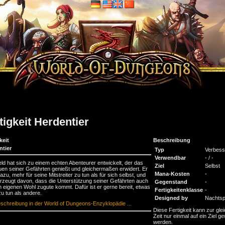
tigkeit Herdentier
keit
Beschreibung
ntier
Typ
Verbess
Verwendbar
- / -
ld hat sich zu einem echten Abenteurer entwickelt, der das
Ziel
Selbst
uen seiner Gefährten genießt und gleichermaßen erwidert. Er
Mana-Kosten
-
dazu, mehr für seine Mitstreiter zu tun als für sich selbst, und
erzeugt davon, dass die Unterstützung seiner Gefährten auch
Gegenstand
-
 eigenen Wohl zugute kommt. Dafür ist er gerne bereit, etwas
Fertigkeitenklasse
-
u tun als andere.
Designed by
Nachtsp
schreibung in der World of Dungeons-Enzyklopädie ...
Diese Fertigkeit kann zur gle
Zeit nur einmal auf ein Ziel ge
werden.