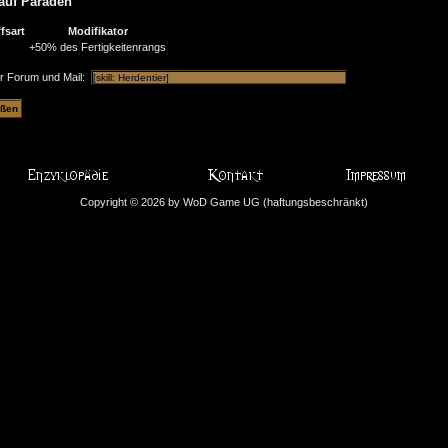
auf Paraden
fsart
Modifikator
+50% des Fertigkeitenrangs
ür Forum und Mail:
Copyright © 2026 by WoD Game UG (haftungsbeschränkt)