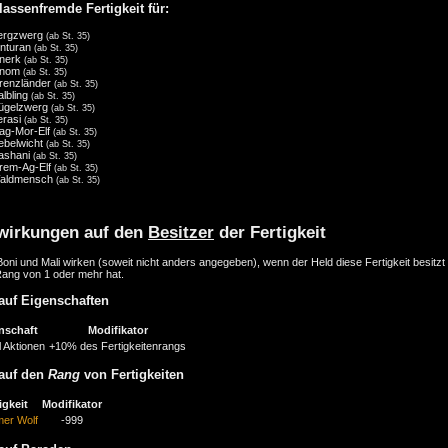
lassenfremde Fertigkeit für:
ergzwerg
(ab St. 35)
inturan
(ab St. 35)
nerk
(ab St. 35)
nom
(ab St. 35)
renzländer
(ab St. 35)
albling
(ab St. 35)
ügelzwerg
(ab St. 35)
erasi
(ab St. 35)
ag-Mor-Elf
(ab St. 35)
ebelwicht
(ab St. 35)
ashani
(ab St. 35)
irem-Ag-Elf
(ab St. 35)
aldmensch
(ab St. 35)
wirkungen auf den
Besitzer
der Fertigkeit
oni und Mali wirken (soweit nicht anders angegeben), wenn der Held diese Fertigkeit besitzt
Rang von 1 oder mehr hat.
auf Eigenschaften
nschaft
Modifikator
 Aktionen
+10% des Fertigkeitenrangs
auf den
Rang
von Fertigkeiten
igkeit
Modifikator
mer Wolf
-999