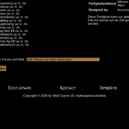
Wissen 
ergzwerg
Fertigkeitenklasse
(ab St. 28)
Alten
inturan
(ab St. 28)
Designed by
Ascyre
nerk
(ab St. 28)
nom
(ab St. 28)
Diese Fertigkeit kann zur gle
renzländer
(ab St. 28)
Zeit nur einmal auf ein Ziel ge
albling
(ab St. 28)
werden.
ügelzwerg
(ab St. 28)
erasi
(ab St. 28)
ag-Mor-Elf
(ab St. 28)
ebelwicht
(ab St. 28)
ashani
(ab St. 28)
irem-Ag-Elf
(ab St. 28)
aldmensch
(ab St. 28)
ür Forum und Mail:
Copyright © 2026 by WoD Game UG (haftungsbeschränkt)