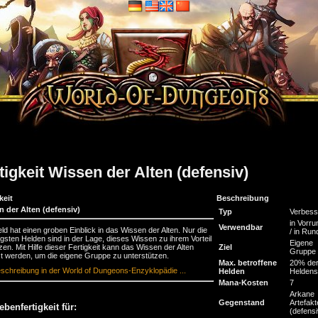
tigkeit Wissen der Alten (defensiv)
keit
Beschreibung
n der Alten (defensiv)
Typ
Verbess
in Vorru
Verwendbar
ld hat einen groben Einblick in das Wissen der Alten. Nur die
/ in Run
gsten Helden sind in der Lage, dieses Wissen zu ihrem Vorteil
Eigene
zen. Mit Hilfe dieser Fertigkeit kann das Wissen der Alten
Ziel
Gruppe
t werden, um die eigene Gruppe zu unterstützen.
Max. betroffene
20% de
schreibung in der World of Dungeons-Enzyklopädie ...
Helden
Heldens
Mana-Kosten
7
Arkane
Gegenstand
Artefakt
ebenfertigkeit für:
(defensi