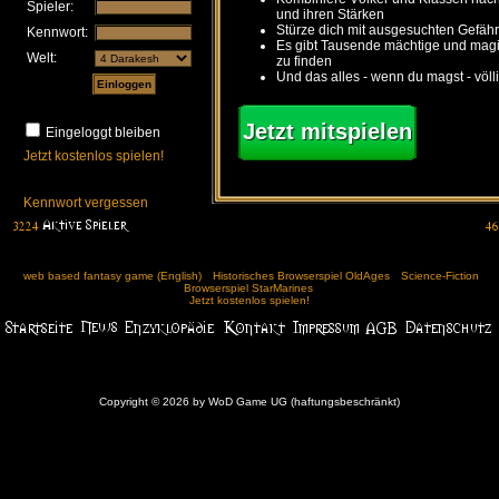
Spieler:
und ihren Stärken
Stürze dich mit ausgesuchten Gefähr
Kennwort:
Es gibt Tausende mächtige und ma
Welt:
zu finden
Und das alles - wenn du magst - völl
Jetzt mitspielen
Eingeloggt bleiben
Jetzt kostenlos spielen!
Kennwort vergessen
web based fantasy game (English)
Historisches Browserspiel OldAges
Science-Fiction
Browserspiel StarMarines
Jetzt kostenlos spielen!
Copyright © 2026 by WoD Game UG (haftungsbeschränkt)