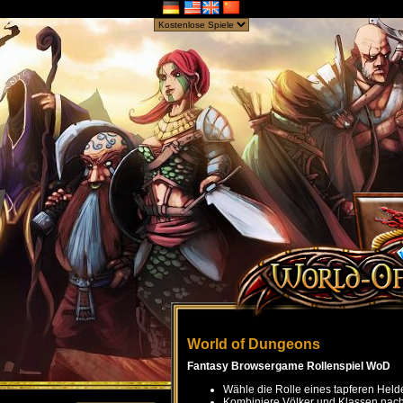
World of Dungeons
Fantasy Browsergame Rollenspiel WoD
Wähle die Rolle eines tapferen Held
Kombiniere Völker und Klassen nach