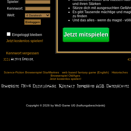
Spieler:
und ihren Stärken
Stürze dich mit ausgesuchten Gefähr
Kennwort:
Es gibt Tausende mächtige und ma
Welt:
zu finden
Und das alles - wenn du magst - völl
Jetzt mitspielen
Eingeloggt bleiben
Jetzt kostenlos spielen!
Kennwort vergessen
Science-Fiction Browserspiel StarMarines
web based fantasy game (English)
Historisches
Browserspiel OldAges
Jetzt kostenlos spielen!
Copyright © 2026 by WoD Game UG (haftungsbeschränkt)