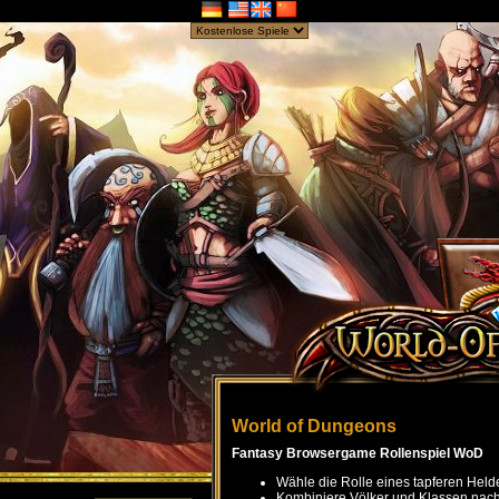
World of Dungeons
Fantasy Browsergame Rollenspiel WoD
Wähle die Rolle eines tapferen Held
Kombiniere Völker und Klassen nach