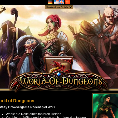
rld of Dungeons
ntasy Browsergame Rollenspiel WoD
Wähle die Rolle eines tapferen Helden
Kombiniere Völker und Klassen nach deiner Vorstellung