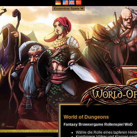
World of Dungeons
Fantasy Browsergame Rollenspiel WoD
Wähle die Rolle eines tapferen Held
Kombiniere Völker und Klassen nach