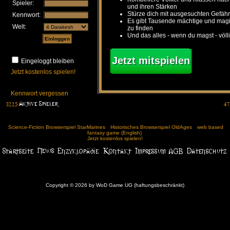
Spieler:
und ihren Stärken
Stürze dich mit ausgesuchten Gefähr
Kennwort:
Es gibt Tausende mächtige und ma
Welt:
zu finden
Und das alles - wenn du magst - völl
Jetzt mitspielen
Eingeloggt bleiben
Jetzt kostenlos spielen!
Kennwort vergessen
Science-Fiction Browserspiel StarMarines
Historisches Browserspiel OldAges
web based
fantasy game (English)
Jetzt kostenlos spielen!
Copyright © 2026 by WoD Game UG (haftungsbeschränkt)