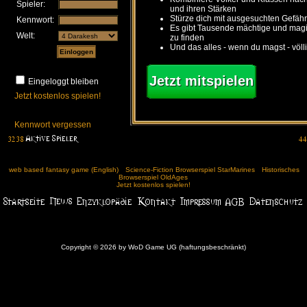
Spieler:
und ihren Stärken
Stürze dich mit ausgesuchten Gefähr
Kennwort:
Es gibt Tausende mächtige und ma
Welt:
zu finden
Und das alles - wenn du magst - völl
Jetzt mitspielen
Eingeloggt bleiben
Jetzt kostenlos spielen!
Kennwort vergessen
web based fantasy game (English)
Science-Fiction Browserspiel StarMarines
Historisches
Browserspiel OldAges
Jetzt kostenlos spielen!
Copyright © 2026 by WoD Game UG (haftungsbeschränkt)