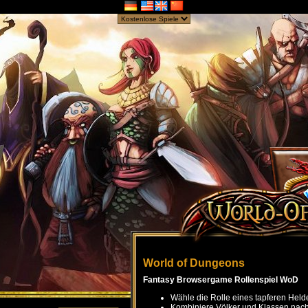
World of Dungeons
Fantasy Browsergame Rollenspiel WoD
Wähle die Rolle eines tapferen Held
Kombiniere Völker und Klassen nach