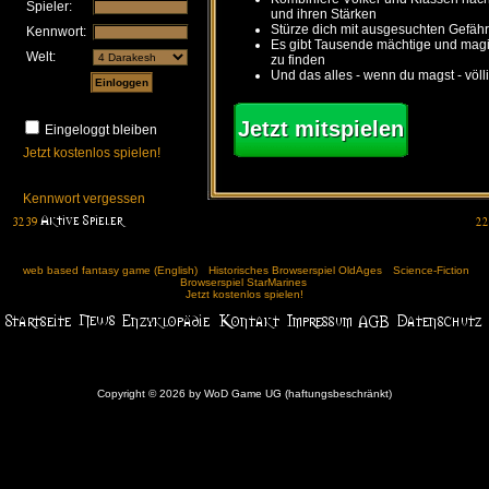
Spieler:
und ihren Stärken
Stürze dich mit ausgesuchten Gefähr
Kennwort:
Es gibt Tausende mächtige und ma
Welt:
zu finden
Und das alles - wenn du magst - völl
Jetzt mitspielen
Eingeloggt bleiben
Jetzt kostenlos spielen!
Kennwort vergessen
web based fantasy game (English)
Historisches Browserspiel OldAges
Science-Fiction
Browserspiel StarMarines
Jetzt kostenlos spielen!
Copyright © 2026 by WoD Game UG (haftungsbeschränkt)