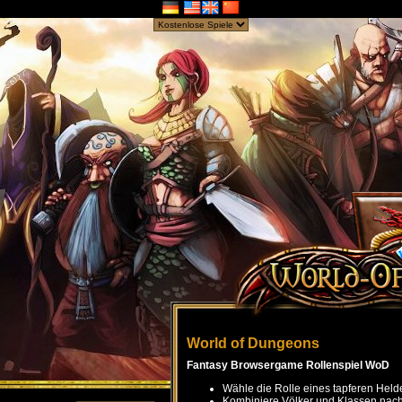
World of Dungeons
Fantasy Browsergame Rollenspiel WoD
Wähle die Rolle eines tapferen Held
Kombiniere Völker und Klassen nach