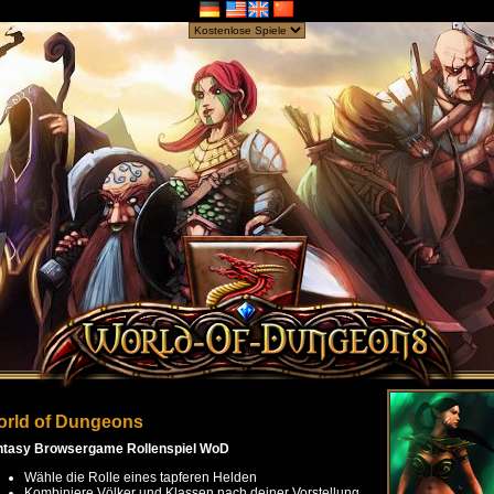
rld of Dungeons
ntasy Browsergame Rollenspiel WoD
Wähle die Rolle eines tapferen Helden
Kombiniere Völker und Klassen nach deiner Vorstellung