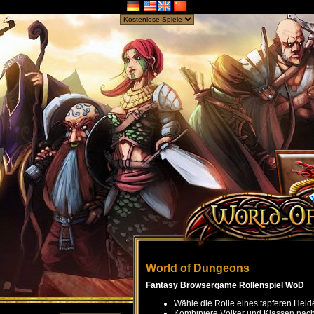
World of Dungeons
Fantasy Browsergame Rollenspiel WoD
Wähle die Rolle eines tapferen Held
Kombiniere Völker und Klassen nach