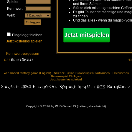
Spieler:
und ihren Stärken
Stürze dich mit ausgesuchten Gefähr
Kennwort:
Es gibt Tausende mächtige und ma
Welt:
zu finden
Und das alles - wenn du magst - völl
Jetzt mitspielen
Eingeloggt bleiben
Jetzt kostenlos spielen!
Kennwort vergessen
web based fantasy game (English)
Science-Fiction Browserspiel StarMarines
Historisches
Browserspiel OldAges
Jetzt kostenlos spielen!
Copyright © 2026 by WoD Game UG (haftungsbeschränkt)