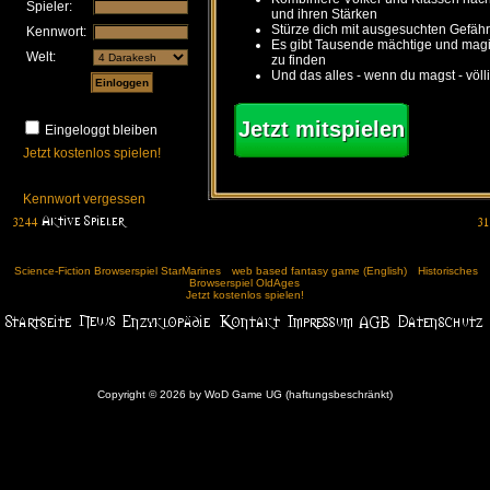
Spieler:
und ihren Stärken
Stürze dich mit ausgesuchten Gefähr
Kennwort:
Es gibt Tausende mächtige und ma
Welt:
zu finden
Und das alles - wenn du magst - völl
Jetzt mitspielen
Eingeloggt bleiben
Jetzt kostenlos spielen!
Kennwort vergessen
Science-Fiction Browserspiel StarMarines
web based fantasy game (English)
Historisches
Browserspiel OldAges
Jetzt kostenlos spielen!
Copyright © 2026 by WoD Game UG (haftungsbeschränkt)