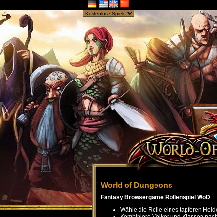
World of Dungeons
Fantasy Browsergame Rollenspiel WoD
Wähle die Rolle eines tapferen Held
Kombiniere Völker und Klassen nach