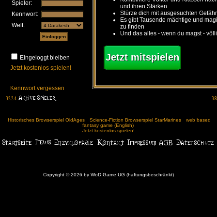
Spieler:
und ihren Stärken
Stürze dich mit ausgesuchten Gefähr
Kennwort:
Es gibt Tausende mächtige und ma
Welt:
zu finden
Und das alles - wenn du magst - völl
Jetzt mitspielen
Eingeloggt bleiben
Jetzt kostenlos spielen!
Kennwort vergessen
Historisches Browserspiel OldAges
Science-Fiction Browserspiel StarMarines
web based
fantasy game (English)
Jetzt kostenlos spielen!
Copyright © 2026 by WoD Game UG (haftungsbeschränkt)