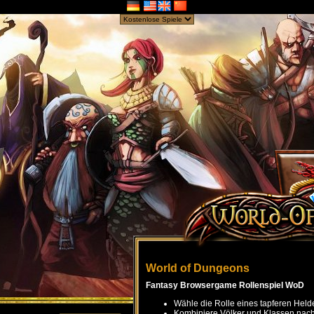
World of Dungeons
Fantasy Browsergame Rollenspiel WoD
Wähle die Rolle eines tapferen Held
Kombiniere Völker und Klassen nach