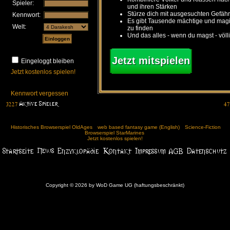
Spieler:
und ihren Stärken
Stürze dich mit ausgesuchten Gefähr
Kennwort:
Es gibt Tausende mächtige und ma
Welt:
zu finden
Und das alles - wenn du magst - völl
Jetzt mitspielen
Eingeloggt bleiben
Jetzt kostenlos spielen!
Kennwort vergessen
Historisches Browserspiel OldAges
web based fantasy game (English)
Science-Fiction
Browserspiel StarMarines
Jetzt kostenlos spielen!
Copyright © 2026 by WoD Game UG (haftungsbeschränkt)