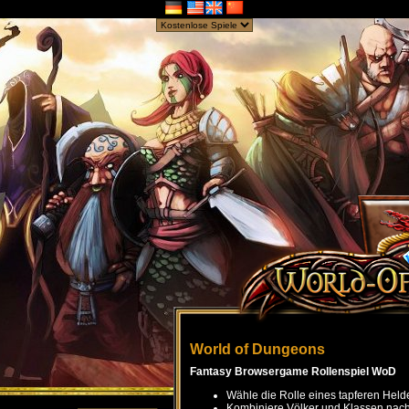
World of Dungeons
Fantasy Browsergame Rollenspiel WoD
Wähle die Rolle eines tapferen Held
Kombiniere Völker und Klassen nach