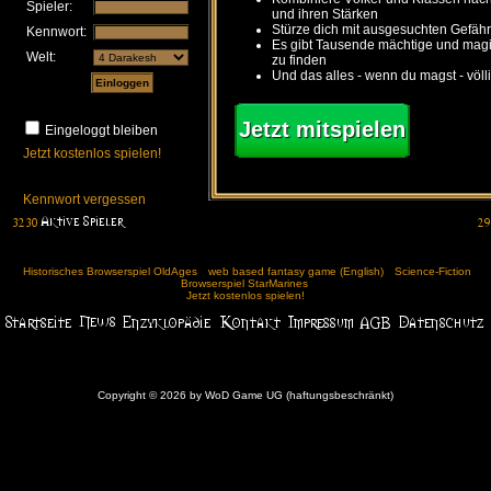
Spieler:
und ihren Stärken
Stürze dich mit ausgesuchten Gefähr
Kennwort:
Es gibt Tausende mächtige und ma
Welt:
zu finden
Und das alles - wenn du magst - völl
Jetzt mitspielen
Eingeloggt bleiben
Jetzt kostenlos spielen!
Kennwort vergessen
Historisches Browserspiel OldAges
web based fantasy game (English)
Science-Fiction
Browserspiel StarMarines
Jetzt kostenlos spielen!
Copyright © 2026 by WoD Game UG (haftungsbeschränkt)