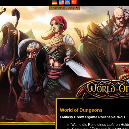
World of Dungeons
Fantasy Browsergame Rollenspiel WoD
Wähle die Rolle eines tapferen Held
Kombiniere Völker und Klassen nach