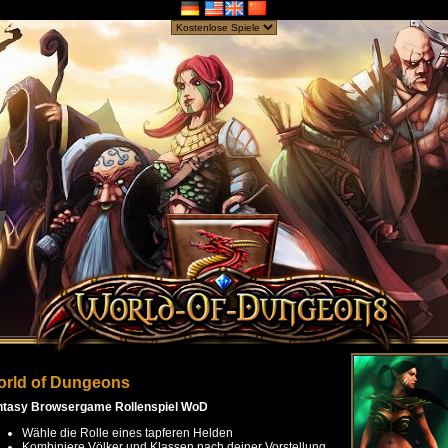
rld of Dungeons
ntasy Browsergame Rollenspiel WoD
Wähle die Rolle eines tapferen Helden
Kombiniere Völker und Klassen nach deiner Vorstellung