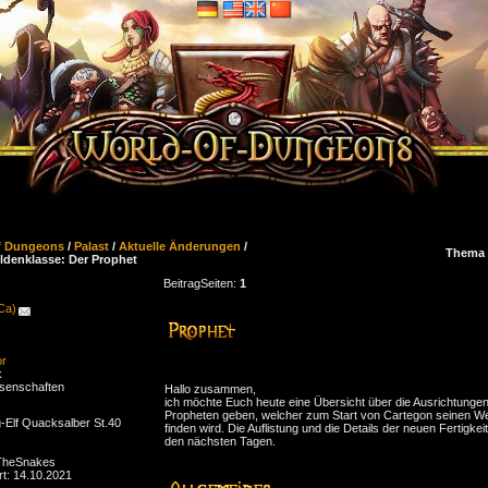
f Dungeons
/
Palast
/
Aktuelle Änderungen
/
Thema 
ldenklasse: Der Prophet
Beitrag
Seiten:
1
(Ca)
or
k
senschaften
Hallo zusammen,
ich möchte Euch heute eine Übersicht über die Ausrichtunge
Propheten geben, welcher zum Start von Cartegon seinen We
-Elf Quacksalber St.40
finden wird. Die Auflistung und die Details der neuen Fertigkeit
den nächsten Tagen.
 TheSnakes
rt: 14.10.2021