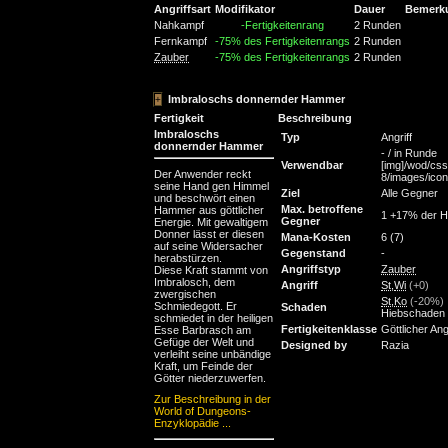
Angriffsart
Modifikator
Dauer
Bemerk
Nahkampf
-Fertigkeitenrang
2 Runden
Fernkampf
-75% des Fertigkeitenrangs
2 Runden
Zauber
-75% des Fertigkeitenrangs
2 Runden
Imbraloschs donnernder Hammer
Fertigkeit
Beschreibung
Imbraloschs
Typ
Angriff
donnernder Hammer
- / in Runde
Verwendbar
[img]/wod/css
Der Anwender reckt
8/images/icons
seine Hand gen Himmel
Ziel
Alle Gegner
und beschwört einen
Max. betroffene
Hammer aus göttlicher
1 +17% der H
Gegner
Energie. Mit gewaltigem
Donner lässt er diesen
Mana-Kosten
6 (7)
auf seine Widersacher
Gegenstand
-
herabstürzen.
Angriffstyp
Zauber
Diese Kraft stammt von
Imbralosch, dem
Angriff
St
,
Wi
(+0)
zwergischen
St
,
Ko
(-20%)
Schmiedegott. Er
Schaden
Hiebschaden
schmiedet in der heiligen
Fertigkeitenklasse
Göttlicher Angr
Esse Barbrasch am
Gefüge der Welt und
Designed by
Razia
verleiht seine unbändige
Kraft, um Feinde der
Götter niederzuwerfen.
Zur Beschreibung in der
World of Dungeons-
Enzyklopädie ...