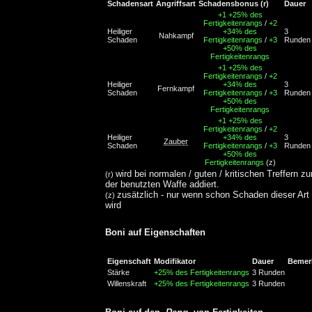
Schadensart
Angriffsart
Schadensbonus
(r)
Dauer
+1
+25% des
Fertigkeitenrangs
/
+2
Heiliger
+34% des
3
Nahkampf
Schaden
Fertigkeitenrangs
/
+3
Runden
+50% des
Fertigkeitenrangs
+1
+25% des
Fertigkeitenrangs
/
+2
Heiliger
+34% des
3
Fernkampf
Schaden
Fertigkeitenrangs
/
+3
Runden
+50% des
Fertigkeitenrangs
+1
+25% des
Fertigkeitenrangs
/
+2
Heiliger
+34% des
3
Zauber
Schaden
Fertigkeitenrangs
/
+3
Runden
+50% des
Fertigkeitenrangs
(z)
wird bei normalen / guten / kritischen Treffern z
(r)
der benutzten Waffe addiert.
zusätzlich - nur wenn schon Schaden dieser Art
(z)
wird
Boni auf Eigenschaften
Eigenschaft
Modifikator
Dauer
Bemer
Stärke
+25% des Fertigkeitenrangs
3 Runden
Willenskraft
+25% des Fertigkeitenrangs
3 Runden