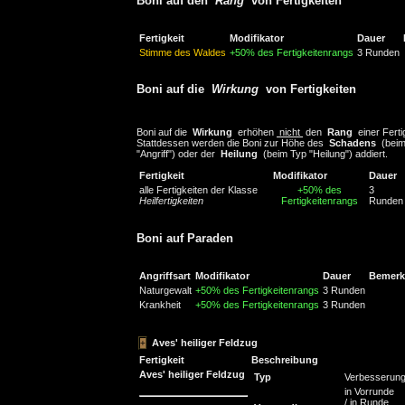
Boni auf den
Rang
von Fertigkeiten
Fertigkeit
Modifikator
Dauer
Stimme des Waldes
+50% des Fertigkeitenrangs
3 Runden
Boni auf die
Wirkung
von Fertigkeiten
Boni auf die
Wirkung
erhöhen
nicht
den
Rang
einer Ferti
Stattdessen werden die Boni zur Höhe des
Schadens
(beim
"Angriff") oder der
Heilung
(beim Typ "Heilung") addiert.
Fertigkeit
Modifikator
Dauer
alle Fertigkeiten der Klasse
+50% des
3
Heilfertigkeiten
Fertigkeitenrangs
Runden
Boni auf Paraden
Angriffsart
Modifikator
Dauer
Bemer
Naturgewalt
+50% des Fertigkeitenrangs
3 Runden
Krankheit
+50% des Fertigkeitenrangs
3 Runden
Aves' heiliger Feldzug
Fertigkeit
Beschreibung
Aves' heiliger Feldzug
Typ
Verbesserun
in Vorrunde
/ in Runde