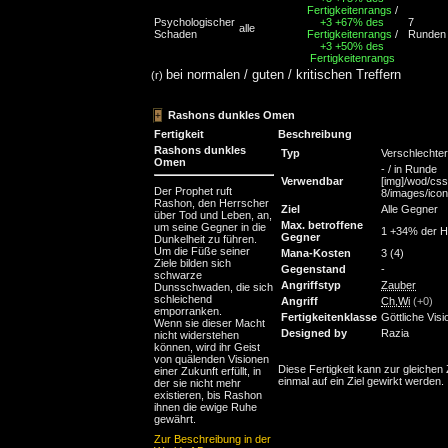
Fertigkeitenrangs
/
Psychologischer
+3
+67% des
7
alle
Schaden
Fertigkeitenrangs
/
Runden
+3
+50% des
Fertigkeitenrangs
bei normalen / guten / kritischen Treffern
(r)
Rashons dunkles Omen
Fertigkeit
Beschreibung
Rashons dunkles
Typ
Verschlechte
Omen
- / in Runde
Verwendbar
[img]/wod/css
Der Prophet ruft
8/images/icons
Rashon, den Herrscher
Ziel
Alle Gegner
über Tod und Leben, an,
Max. betroffene
um seine Gegner in die
1 +34% der H
Gegner
Dunkelheit zu führen.
Um die Füße seiner
Mana-Kosten
3 (4)
Ziele bilden sich
Gegenstand
-
schwarze
Angriffstyp
Zauber
Dunsschwaden, die sich
schleichend
Angriff
Ch
,
Wi
(+0)
emporranken.
Fertigkeitenklasse
Göttliche Vis
Wenn sie dieser Macht
Designed by
Razia
nicht widerstehen
können, wird ihr Geist
von quälenden Visionen
Diese Fertigkeit kann zur gleichen 
einer Zukunft erfüllt, in
einmal auf ein Ziel gewirkt werden.
der sie nicht mehr
existieren, bis Rashon
ihnen die ewige Ruhe
gewährt.
Zur Beschreibung in der