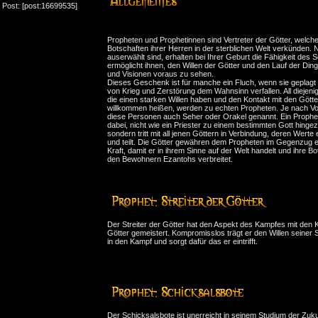
 Post: [post:16699535]
Propheten und Prophetinnen sind Vertreter der Götter, welche
Botschaften ihrer Herren in der sterblichen Welt verkünden. N
auserwählt sind, erhalten bei Ihrer Geburt die Fähigkeit des 
ermöglicht ihnen, den Willen der Götter und den Lauf der Din
und Visionen voraus zu sehen.
Dieses Geschenk ist für manche ein Fluch, wenn sie geplagt
von Krieg und Zerstörung dem Wahnsinn verfallen. All diejeni
die einen starken Willen haben und den Kontakt mit den Gött
willkommen heißen, werden zu echten Propheten. Je nach V
diese Personen auch Seher oder Orakel genannt. Ein Prophet 
dabei, nicht wie ein Priester zu einem bestimmten Gott hinge
sondern tritt mit all jenen Göttern in Verbindung, deren Werte 
und teilt. Die Götter gewähren dem Propheten im Gegenzug ei
Kraft, damit er in ihrem Sinne auf der Welt handelt und ihre Bo
den Bewohnern Ezantohs verbreitet.
Der Streiter der Götter hat den Aspekt des Kampfes mit den K
Götter gemeistert. Kompromisslos trägt er den Willen seiner
in den Kampf und sorgt dafür das er eintrifft.
Der Schicksalsbote ist unerreicht in seinem Studium der Zuku