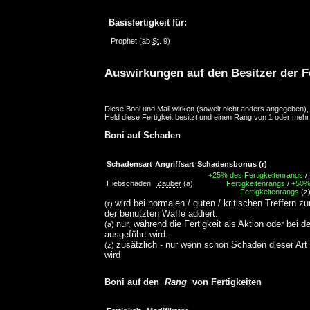
Basisfertigkeit für:
Prophet
(ab
St
. 9)
Auswirkungen auf den
Besitzer
der F
Diese Boni und Mali wirken (soweit nicht anders angegeben)
Held diese Fertigkeit besitzt und einen Rang von 1 oder mehr
Boni auf Schaden
Schadensart
Angriffsart
Schadensbonus
(r)
+25% des Fertigkeitenrangs
/
Hiebschaden
Zauber
(a)
Fertigkeitenrangs
/
+50%
Fertigkeitenrangs
(z
wird bei normalen / guten / kritischen Treffern z
(r)
der benutzten Waffe addiert.
nur, während die Fertigkeit als Aktion oder bei d
(a)
ausgeführt wird.
zusätzlich - nur wenn schon Schaden dieser Art
(z)
wird
Boni auf den
Rang
von Fertigkeiten