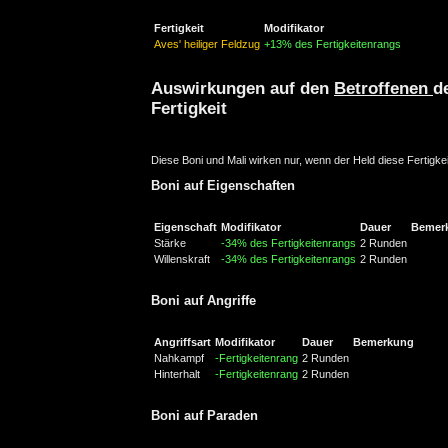
Fertigkeit
Modifikator
Aves' heiliger Feldzug
+13% des Fertigkeitenrangs
Auswirkungen auf den
Betroffenen
d
Fertigkeit
Diese Boni und Mali wirken nur, wenn der Held diese Fertigkei
Boni auf Eigenschaften
Eigenschaft
Modifikator
Dauer
Bemer
Stärke
-34% des Fertigkeitenrangs
2 Runden
Willenskraft
-34% des Fertigkeitenrangs
2 Runden
Boni auf Angriffe
Angriffsart
Modifikator
Dauer
Bemerkung
Nahkampf
-Fertigkeitenrang
2 Runden
Hinterhalt
-Fertigkeitenrang
2 Runden
Boni auf Paraden