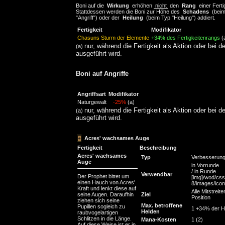
Boni auf die
Wirkung
erhöhen
nicht
den
Rang
einer Ferti
Stattdessen werden die Boni zur Höhe des
Schadens
(beim
"Angriff") oder der
Heilung
(beim Typ "Heilung") addiert.
Fertigkeit
Modifikator
Chasuns Sturm der Elemente
+34% des Fertigkeitenrangs
(
nur, während die Fertigkeit als Aktion oder bei d
(a)
ausgeführt wird.
Boni auf Angriffe
Angriffsart
Modifikator
Naturgewalt
-25%
(a)
nur, während die Fertigkeit als Aktion oder bei d
(a)
ausgeführt wird.
Acres' wachsames Auge
Fertigkeit
Beschreibung
Acres' wachsames
Typ
Verbesserun
Auge
in Vorrunde
/ in Runde
Verwendbar
Der Prophet bittet um
[img]/wod/css
einen Hauch von Acres'
8/images/icons
Kraft und lenkt diese auf
Alle Mitstreite
seine Augen. Daraufhin
Ziel
Position
ziehen sich seine
Max. betroffene
Pupillen sogleich zu
1 +34% der H
Helden
raubvogelartigen
Schlitzen in die Länge.
Mana-Kosten
1 (2)
Auf diese Weise ist er in