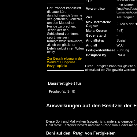
Typ
Verschlechte
- / in Runde
Der Prophet kanalisiert
Verwendbar
[img]/wod/css
die autoritäre,
8/images/icons
durchdringende Stimme
Ziel
Alle Gegner
des göttlichen Generals,
Max. betroffene
um den Mut seiner
2 +20% der H
Gegner
Feinde zu brechen.
Jeder, der den
Mana-Kosten
4 (5)
Schlachtruf vernimmt,
Gegenstand
-
spürt, wie sein
Angriffstyp
Sozial
Kampfeswille schwindet,
als ob ein göttlicher
Angriff
Wi
,
Ch
Befehl selbst ihren Willen
Fertigkeitenklasse
Führung
beugt.
Designed by
Razia
Zur Beschreibung in der
World of Dungeons-
Enzyklopädie ...
Diese Fertigkeit kann zur gleichen 
einmal auf ein Ziel gewirkt werden.
Basisfertigkeit für:
Prophet
(ab
St
. 8)
Auswirkungen auf den
Besitzer
der F
Diese Boni und Mali wirken (soweit nicht anders angegeben)
Held diese Fertigkeit besitzt und einen Rang von 1 oder mehr
Boni auf den
Rang
von Fertigkeiten