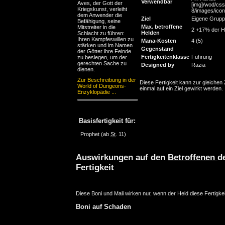
Verwendbar
Aves, der Gott der
[img]/wod/css
Kriegskunst, verleiht
8/images/icons
dem Anwender die
Ziel
Eigene Grup
Befähigung, seine
Max. betroffene
Mitstreiter in die
2 +17% der H
Helden
Schlacht zu führen:
Ihren Kampfeswillen zu
Mana-Kosten
4 (5)
stärken und im Namen
Gegenstand
-
der Götter ihre Feinde
Fertigkeitenklasse
Führung
zu besiegen, um der
gerechten Sache zu
Designed by
Razia
dienen.
Zur Beschreibung in der
Diese Fertigkeit kann zur gleichen 
World of Dungeons-
einmal auf ein Ziel gewirkt werden.
Enzyklopädie ...
Basisfertigkeit für:
Prophet
(ab
St
. 11)
Auswirkungen auf den
Betroffenen
d
Fertigkeit
Diese Boni und Mali wirken nur, wenn der Held diese Fertigkei
Boni auf Schaden