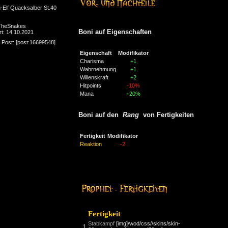
-Elf Quacksalber St.40
 TheSnakes
Boni auf Eigenschaften
rt: 14.10.2021
 Post: [post:16699548]
Eigenschaft
Modifikator
Charisma
+1
Wahrnehmung
+1
Willenskraft
+2
Hitpoints
-10%
Mana
+20%
Boni auf den
Rang
von Fertigkeiten
Fertigkeit
Modifikator
Reaktion
-2
Fertigkeit
Stabkampf
[img]/wod/css//skins/skin-
1