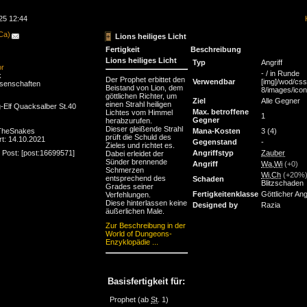
25 12:44
(Ca)
Lions heiliges Licht
Fertigkeit
Beschreibung
Lions heiliges Licht
Typ
Angriff
or
- / in Runde
k
Der Prophet erbittet den
Verwendbar
[img]/wod/css
senschaften
Beistand von Lion, dem
8/images/icons
göttlichen Richter, um
Ziel
Alle Gegner
einen Strahl heiligen
-Elf Quacksalber St.40
Max. betroffene
Lichtes vom Himmel
1
Gegner
herabzurufen.
Dieser gleißende Strahl
 TheSnakes
Mana-Kosten
3 (4)
prüft die Schuld des
rt: 14.10.2021
Gegenstand
-
Zieles und richtet es.
Angriffstyp
Zauber
 Post: [post:16699571]
Dabei erleidet der
Sünder brennende
Angriff
Wa
,
Wi
(+0)
Schmerzen
Wi
,
Ch
(+20%
entsprechend des
Schaden
Blitzschaden
Grades seiner
Fertigkeitenklasse
Göttlicher Angr
Verfehlungen.
Diese hinterlassen keine
Designed by
Razia
äußerlichen Male.
Zur Beschreibung in der
World of Dungeons-
Enzyklopädie ...
Basisfertigkeit für:
Prophet
(ab
St
. 1)