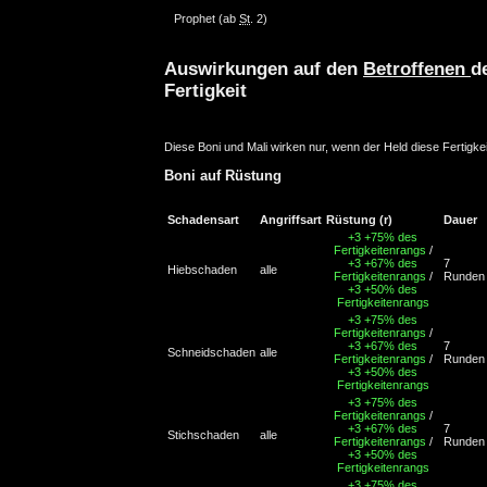
Prophet
(ab
St
. 2)
Auswirkungen auf den
Betroffenen
d
Fertigkeit
Diese Boni und Mali wirken nur, wenn der Held diese Fertigkei
Boni auf Rüstung
Schadensart
Angriffsart
Rüstung
(r)
Dauer
+3
+75% des
Fertigkeitenrangs
/
+3
+67% des
7
Hiebschaden
alle
Fertigkeitenrangs
/
Runden
+3
+50% des
Fertigkeitenrangs
+3
+75% des
Fertigkeitenrangs
/
+3
+67% des
7
Schneidschaden
alle
Fertigkeitenrangs
/
Runden
+3
+50% des
Fertigkeitenrangs
+3
+75% des
Fertigkeitenrangs
/
+3
+67% des
7
Stichschaden
alle
Fertigkeitenrangs
/
Runden
+3
+50% des
Fertigkeitenrangs
+3
+75% des