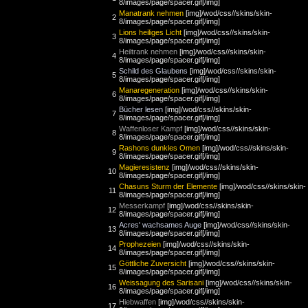
8/images/page/spacer.gif[/img]
Manatrank nehmen
[img]/wod/css//skins/skin-
2
8/images/page/spacer.gif[/img]
Lions heiliges Licht
[img]/wod/css//skins/skin-
3
8/images/page/spacer.gif[/img]
Heiltrank nehmen
[img]/wod/css//skins/skin-
4
8/images/page/spacer.gif[/img]
Schild des Glaubens
[img]/wod/css//skins/skin-
5
8/images/page/spacer.gif[/img]
Manaregeneration
[img]/wod/css//skins/skin-
6
8/images/page/spacer.gif[/img]
Bücher lesen
[img]/wod/css//skins/skin-
7
8/images/page/spacer.gif[/img]
Waffenloser Kampf
[img]/wod/css//skins/skin-
8
8/images/page/spacer.gif[/img]
Rashons dunkles Omen
[img]/wod/css//skins/skin-
9
8/images/page/spacer.gif[/img]
Magieresistenz
[img]/wod/css//skins/skin-
10
8/images/page/spacer.gif[/img]
Chasuns Sturm der Elemente
[img]/wod/css//skins/skin-
11
8/images/page/spacer.gif[/img]
Messerkampf
[img]/wod/css//skins/skin-
12
8/images/page/spacer.gif[/img]
Acres' wachsames Auge
[img]/wod/css//skins/skin-
13
8/images/page/spacer.gif[/img]
Prophezeien
[img]/wod/css//skins/skin-
14
8/images/page/spacer.gif[/img]
Göttliche Zuversicht
[img]/wod/css//skins/skin-
15
8/images/page/spacer.gif[/img]
Weissagung des Sarisani
[img]/wod/css//skins/skin-
16
8/images/page/spacer.gif[/img]
Hiebwaffen
[img]/wod/css//skins/skin-
17