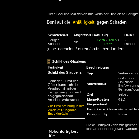
Diese Boni und Mali wirken nur, wenn der Held diese Fertigkei
Boni auf die
Anfälligkeit
gegen Schäden
Schadensart
Angriffsart
Bonus
(r)
Dauer
Heiliger
+20%
/
+20%
/
2
alle
Schaden
+20%
Runden
bei normalen / guten / kritischen Treffern
(r)
Schild des Glaubens
Fertigkeit
Beschreibung
Schild des Glaubens
Typ
Verbesserun
in Vorrunde
Dank der Gunst der
/ in Runde
Verwendbar
Götter kann sich der
[img]/wod/css
Prophet mit heiliger
8/images/icons
Energie umgeben und
Ziel
Selbst
so gegnerischen
Mana-Kosten
0 (1)
Angriffen widerstehen.
Gegenstand
-
Zur Beschreibung in der
Fertigkeitenklasse
Göttliche Unt
World of Dungeons-
Enzyklopädie ...
Designed by
Razia
Diese Fertigkeit kann zur gleichen 
einmal auf ein Ziel gewirkt werden.
Nebenfertigkeit
für: