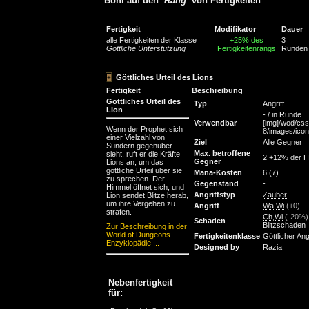
Boni auf den
Rang
von Fertigkeiten
Fertigkeit
Modifikator
Dauer
alle Fertigkeiten der Klasse
+25% des
3
Göttliche Unterstützung
Fertigkeitenrangs
Runden
Göttliches Urteil des Lions
Fertigkeit
Beschreibung
Göttliches Urteil des
Typ
Angriff
Lion
- / in Runde
Verwendbar
[img]/wod/css
Wenn der Prophet sich
8/images/icons
einer Vielzahl von
Ziel
Alle Gegner
Sündern gegenüber
Max. betroffene
sieht, ruft er die Kräfte
2 +12% der H
Gegner
Lions an, um das
göttliche Urteil über sie
Mana-Kosten
6 (7)
zu sprechen. Der
Gegenstand
-
Himmel öffnet sich, und
Angriffstyp
Zauber
Lion sendet Blitze herab,
um ihre Vergehen zu
Angriff
Wa
,
Wi
(+0)
strafen.
Ch
,
Wi
(-20%)
Schaden
Blitzschaden
Zur Beschreibung in der
World of Dungeons-
Fertigkeitenklasse
Göttlicher Angr
Enzyklopädie ...
Designed by
Razia
Nebenfertigkeit
für: