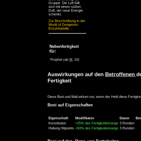
Gruppe. Die Luft füllt
sich mit einem süßen
Duft, der neue Energie
schenkt.
Zur Beschreibung in der
World of Dungeons-
Enzyklopädie ...
Nebenfertigkeit
für:
Prophet
(ab
St
. 10)
Auswirkungen auf den
Betroffenen
d
Fertigkeit
Diese Boni und Mali wirken nur, wenn der Held diese Fertigkei
Boni auf Eigenschaften
Eigenschaft
Modifikator
Dauer
Be
Konstitution
+25% des Fertigkeitenrangs
3 Runden
Heilung Hitpoints
+50% des Fertigkeitenrangs
3 Runden