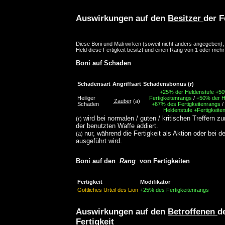
Auswirkungen auf den
Besitzer
der F
Diese Boni und Mali wirken (soweit nicht anders angegeben)
Held diese Fertigkeit besitzt und einen Rang von 1 oder mehr
Boni auf Schaden
Schadensart
Angriffsart
Schadensbonus
(r)
+25% der Heldenstufe
+50
Heiliger
Fertigkeitenrangs
/
+50% der H
Zauber
(a)
Schaden
+67% des Fertigkeitenrangs
/
Heldenstufe
+Fertigkeite
wird bei normalen / guten / kritischen Treffern z
(r)
der benutzten Waffe addiert.
nur, während die Fertigkeit als Aktion oder bei d
(a)
ausgeführt wird.
Boni auf den
Rang
von Fertigkeiten
Fertigkeit
Modifikator
Göttliches Urteil des Lion
+25% des Fertigkeitenrangs
Auswirkungen auf den
Betroffenen
d
Fertigkeit