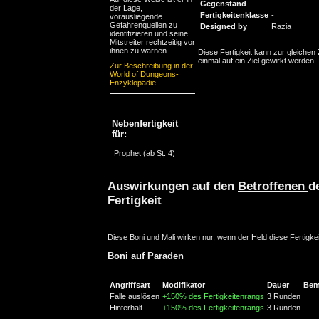
Gegenstand
-
der Lage,
Fertigkeitenklasse
-
vorausliegende
Gefahrenquellen zu
Designed by
Razia
identifizieren und seine
Mitstreiter rechtzeitig vor
ihnen zu warnen.
Diese Fertigkeit kann zur gleichen 
einmal auf ein Ziel gewirkt werden.
Zur Beschreibung in der
World of Dungeons-
Enzyklopädie ...
Nebenfertigkeit
für:
Prophet
(ab
St
. 4)
Auswirkungen auf den
Betroffenen
d
Fertigkeit
Diese Boni und Mali wirken nur, wenn der Held diese Fertigkei
Boni auf Paraden
Angriffsart
Modifikator
Dauer
Bem
Falle auslösen
+150% des Fertigkeitenrangs
3 Runden
Hinterhalt
+150% des Fertigkeitenrangs
3 Runden