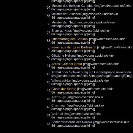
8/images/page/spacer.gif[/img]
Meister des heiligen Kampfes
[img]/wod/css//skins/skin-
34
8/images/page/spacer.gif[/img]
Meister der Visionen
[img]/wod/css//skins/skin-
35
8/images/page/spacer.gif[/img]
Meister der Natur
[img]/wod/css//skins/skin-
36
8/images/page/spacer.gif[/img]
Shaeras Kuss
[img]/wod/css//skins/skin-
37
8/images/page/spacer.gif[/img]
Offenbarung des Sarisani
[img]/wod/css//skins/skin-
38
8/images/page/spacer.gif[/img]
Feuer aus der Esse Barbrasch
[img]/wod/css//skins/ski
39
8/images/page/spacer.gif[/img]
Göttliche Heilung
[img]/wod/css//skins/skin-
40
8/images/page/spacer.gif[/img]
Acres' Griff der Natur
[img]/wod/css//skins/skin-
41
8/images/page/spacer.gif[/img]
Artefakt der Schwächung auf Gegnergruppe anwenden
42
[img]/wod/css//skins/skin-8/images/page/spacer.gif[/img]
Willensstärke
[img]/wod/css//skins/skin-
43
8/images/page/spacer.gif[/img]
Gunst der Sterne
[img]/wod/css//skins/skin-
44
8/images/page/spacer.gif[/img]
Adlerauge
[img]/wod/css//skins/skin-
45
8/images/page/spacer.gif[/img]
Charmeur
[img]/wod/css//skins/skin-
46
8/images/page/spacer.gif[/img]
Weisheit
[img]/wod/css//skins/skin-
47
8/images/page/spacer.gif[/img]
Sonnenfinsternis der Naribia
[img]/wod/css//skins/skin-
48
8/images/page/spacer.gif[/img]