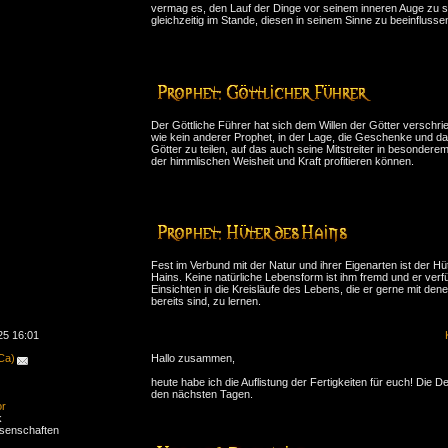
vermag es, den Lauf der Dinge vor seinem inneren Auge zu s
gleichzeitig im Stande, diesen in seinem Sinne zu beeinflusse
Der Göttliche Führer hat sich dem Willen der Götter verschrie
wie kein anderer Prophet, in der Lage, die Geschenke und d
Götter zu teilen, auf das auch seine Mitstreiter in besonder
der himmlischen Weisheit und Kraft profitieren können.
Fest im Verbund mit der Natur und ihrer Eigenarten ist der Hü
Hains. Keine natürliche Lebensform ist ihm fremd und er verfü
Einsichten in die Kreisläufe des Lebens, die er gerne mit denen 
bereits sind, zu lernen.
25 16:01
(Ca)
Hallo zusammen,
heute habe ich die Auflistung der Fertigkeiten für euch! Die Det
den nächsten Tagen.
or
k
senschaften