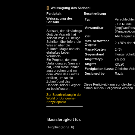
Weissagung des Sarisani
Fertigkeit
Beschreibung
Weissagung des
Typ
Verschlechte
Sarisani
- / in Runde
Verwendbar
[img]/wod/css
Sarisani, der allmächtige
8/images/icons
Gott der Aswadi, hat
Ziel
Alle Gegner e
seinem Volk 300 heilige
Max. betroffene
Schriften überliefert, die
2 +20% der H
Gegner
Wissen über die
Zukunft, Magie und ein
Mana-Kosten
2 (3)
ehrhaftes Leben
Gegenstand
Heilige Schrift
vermitteln.
Angriffstyp
Zauber
Ein Prophet, der eine
Verbindung zu Sarisani
Angriff
Wa
,
Wi
hat, kann diese Inhalte
Fertigkeitenklasse
Göttliche Vis
aussprechen und mit
Designed by
Razia
dem Willen des Gottes
erfüllen, um so die
Zukunft und das
Diese Fertigkeit kann zur gleichen 
Handeln seiner Gegner
einmal auf ein Ziel gewirkt werden.
zu beeinflussen.
Zur Beschreibung in der
World of Dungeons-
Enzyklopädie ...
Basisfertigkeit für:
Prophet
(ab
St
. 6)