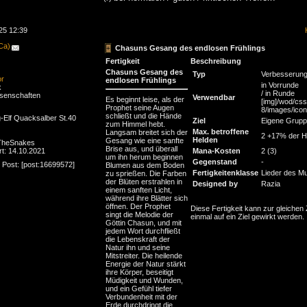
25 12:39
(Ca)
Chasuns Gesang des endlosen Frühlings
Fertigkeit
Beschreibung
Chasuns Gesang des
Typ
Verbesserun
or
endlosen Frühlings
in Vorrunde
k
/ in Runde
senschaften
Verwendbar
Es beginnt leise, als der
[img]/wod/css
Prophet seine Augen
8/images/icons
schließt und die Hände
-Elf Quacksalber St.40
Ziel
Eigene Grup
zum Himmel hebt.
Max. betroffene
Langsam breitet sich der
2 +17% der H
Helden
Gesang wie eine sanfte
 TheSnakes
Brise aus, und überall
rt: 14.10.2021
Mana-Kosten
2 (3)
um ihn herum beginnen
Gegenstand
-
 Post: [post:16699572]
Blumen aus dem Boden
Fertigkeitenklasse
Lieder des M
zu sprießen. Die Farben
der Blüten erstrahlen in
Designed by
Razia
einem sanften Licht,
während ihre Blätter sich
öffnen. Der Prophet
Diese Fertigkeit kann zur gleichen 
singt die Melodie der
einmal auf ein Ziel gewirkt werden.
Göttin Chasun, und mit
jedem Wort durchfließt
die Lebenskraft der
Natur ihn und seine
Mitstreiter. Die heilende
Energie der Natur stärkt
ihre Körper, beseitigt
Müdigkeit und Wunden,
und ein Gefühl tiefer
Verbundenheit mit der
Erde durchdringt die