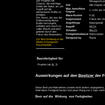
Der Prophet ruft
8/images/icons
Chasun, die mächtige
Ziel
Alle Gegner e
Göttin der Natur, an, um
Max. betroffene
Zugriff auf die
1 +13% der H
Gegner
elementaren Kräfte zu
erhalten.
Mana-Kosten
5 (6)
Der Sturm, der aus der
Gegenstand
Fokus der Ur
Entfesselung dieser
Angriffstyp
Naturgewalt
Kräfte hervorgeht,
entfaltet sich rasch zu
Angriff
Wi
,
Ch
voller Wucht und wird
Schaden
Wa
,
Ch
gelenkt durch den
Fertigkeitenklasse
Naturzauber
Fokus des Anwenders.
Designed by
Razia
Zur Beschreibung in der
World of Dungeons-
Enzyklopädie ...
Basisfertigkeit für:
Prophet
(ab
St
. 3)
Auswirkungen auf den
Besitzer
der F
Diese Boni und Mali wirken (soweit nicht anders angegeben)
Held diese Fertigkeit besitzt und einen Rang von 1 oder mehr
Boni auf die
Wirkung
von Fertigkeiten