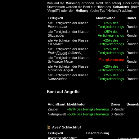
Boni auf die
Wirkung
erhöhen
nicht
den
Rang
einer Ferti
Stattdessen werden die Boni zur Höhe des
Schadens
(beim
"Angriff") oder der
Heilung
(beim Typ "Heilung") addiert.
Fertigkeit
Modifikator
Dauer
alle Fertigkeiten der Klasse
+25% des
3
Feuerzauber
Fertigkeitenrangs
Runden
alle Fertigkeiten der Klasse
+25% des
3
Blitzzauber
Fertigkeitenrangs
Runden
alle Fertigkeiten der Klasse
+25% des
3
Eiszauber
Fertigkeitenrangs
Runden
alle Fertigkeiten der Klasse
+25% des
3
Freie
Zauber
(offensiv)
Fertigkeitenrangs
Runden
alle Fertigkeiten der Klasse
3
-Fertigkeitenrang
Schwarze Magie
Runden
alle Fertigkeiten der Klasse
+25% des
3
Göttlicher Angriff
Fertigkeitenrangs
Runden
alle Fertigkeiten der Klasse
+25% des
3
Naturzauber
Fertigkeitenrangs
Runden
Boni auf Angriffe
Angriffsart
Modifikator
Dauer
Bemer
Zauber
+67% des Fertigkeitenrangs
3 Runden
Naturgewalt
+50% des Fertigkeitenrangs
3 Runden
Aves' Schlachtruf
Fertigkeit
Beschreibung
Aves' Schlachtruf