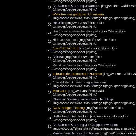
8/images/page/spacer.gif[/img]
Artefakt der Stärkung anwenden
[img]/wod/css//skins/sk
18
8/images/page/spacer.gif[/img]
Wettstreit der göttlichen Champions
19
[img]/wod/css//skins/skin-8/images/page/spacer.gif[/img]
Reaktion
[img]/wod/css//skins/skin-
20
8/images/page/spacer.gif[/img]
Geschoss ausweichen
[img]/wod/css//skins/skin-
21
8/images/page/spacer.gif[/img]
Hieb ausweichen
[img]/wod/css//skins/skin-
22
8/images/page/spacer.gif[/img]
Aves' Schlachtruf
[img]/wod/css//skins/skin-
23
8/images/page/spacer.gif[/img]
Askese
[img]/wod/css//skins/skin-
24
8/images/page/spacer.gif[/img]
Ritual der Weihe
[img]/wod/css//skins/skin-
25
8/images/page/spacer.gif[/img]
Imbraloschs donnernder Hammer
[img]/wod/css//skins/s
26
8/images/page/spacer.gif[/img]
Artefakt der Schwächung anwenden
27
[img]/wod/css//skins/skin-8/images/page/spacer.gif[/img]
Meditation
[img]/wod/css//skins/skin-
28
8/images/page/spacer.gif[/img]
Chasuns Gesang des endlosen Frühlings
29
[img]/wod/css//skins/skin-8/images/page/spacer.gif[/img]
Aves' heiliger Feldzug
[img]/wod/css//skins/skin-
30
8/images/page/spacer.gif[/img]
Göttliches Urteil des Lion
[img]/wod/css//skins/skin-
31
8/images/page/spacer.gif[/img]
Artefakt der Stärkung auf Gruppe anwenden
32
[img]/wod/css//skins/skin-8/images/page/spacer.gif[/img]
Meister von Barbraschs Gaben
[img]/wod/css//skins/ski
33