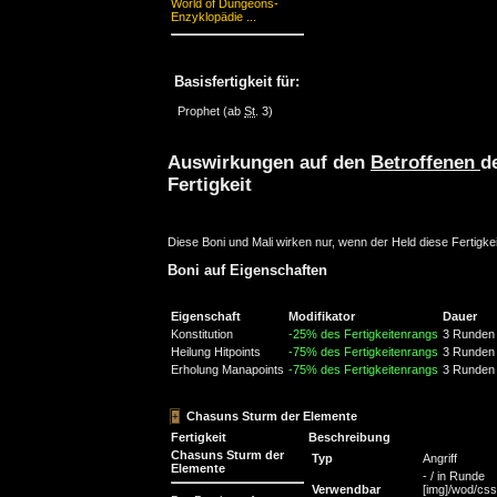
World of Dungeons-
Enzyklopädie ...
Basisfertigkeit für:
Prophet
(ab
St
. 3)
Auswirkungen auf den
Betroffenen
d
Fertigkeit
Diese Boni und Mali wirken nur, wenn der Held diese Fertigkei
Boni auf Eigenschaften
Eigenschaft
Modifikator
Dauer
Konstitution
-25% des Fertigkeitenrangs
3 Runden
Heilung Hitpoints
-75% des Fertigkeitenrangs
3 Runden
Erholung Manapoints
-75% des Fertigkeitenrangs
3 Runden
Chasuns Sturm der Elemente
Fertigkeit
Beschreibung
Chasuns Sturm der
Typ
Angriff
Elemente
- / in Runde
Verwendbar
[img]/wod/css