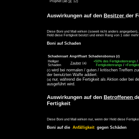
Prophet
(ab
St
. 12)
Auswirkungen auf den
Besitzer
der F
Diese Boni und Mali wirken (soweit nicht anders angegeben)
Held diese Fertigkeit besitzt und einen Rang von 1 oder mehr
Boni auf Schaden
Schadensart
Angriffsart
Schadensbonus
(r)
Heiliger
+50% des Fertigkeitenrangs
/
Zauber
(a)
Schaden
Fertigkeitenrangs
/
+Fertigke
wird bei normalen / guten / kritischen Treffern z
(r)
der benutzten Waffe addiert.
nur, während die Fertigkeit als Aktion oder bei d
(a)
ausgeführt wird.
Auswirkungen auf den
Betroffenen
d
Fertigkeit
Diese Boni und Mali wirken nur, wenn der Held diese Fertigkei
Boni auf die
Anfälligkeit
gegen Schäden