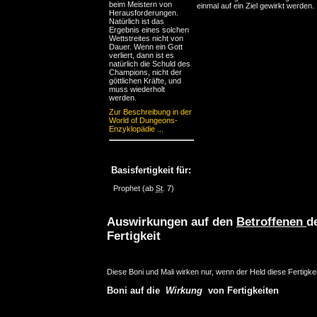
beim Meistern von
einmal auf ein Ziel gewirkt werden.
Herausforderungen.
Natürlich ist das
Ergebnis eines solchen
Wettstreites nicht von
Dauer. Wenn ein Gott
verliert, dann ist es
natürlich die Schuld des
Champions, nicht der
göttlichen Kräfte, und
muss wiederholt
werden.
Zur Beschreibung in der
World of Dungeons-
Enzyklopädie ...
Basisfertigkeit für:
Prophet
(ab
St
. 7)
Auswirkungen auf den
Betroffenen
d
Fertigkeit
Diese Boni und Mali wirken nur, wenn der Held diese Fertigkei
Boni auf die
Wirkung
von Fertigkeiten