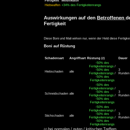
Fertigkeit
Modifikator
Hiebwaffen
+34% des Fertigkeitenrangs
Auswirkungen auf den
Betroffenen
d
Fertigkeit
Diese Boni und Mali wirken nur, wenn der Held diese Fertigkei
Boni auf Rüstung
Schadensart
Angriffsart
Rüstung
(r)
Dauer
-50% des
Fertigkeitenrangs
/
-50% des
3
Hiebschaden
alle
Fertigkeitenrangs
/
Runden
-50% des
Fertigkeitenrangs
-50% des
Fertigkeitenrangs
/
-50% des
3
Schneidschaden
alle
Fertigkeitenrangs
/
Runden
-50% des
Fertigkeitenrangs
-50% des
Fertigkeitenrangs
/
-50% des
3
Stichschaden
alle
Fertigkeitenrangs
/
Runden
-50% des
Fertigkeitenrangs
bei normalen / guten / kritischen Treffern
(r)