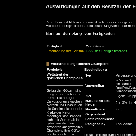
Auswirkungen auf den
Besitzer
der F
Diese Boni und Mali wirken (soweit nicht anders angegeben)
Held diese Fertigkeit besitzt und einen Rang von 1 oder mehr
Boni auf den
Rang
von Fertigkeiten
Fertigkeit
Modifikator
Offenbarung des Sarisani
+25% des Fertigkeitenrangs
Wettstreit der göttlichen Champions
Fertigkeit
Beschreibung
Wettstreit der
Typ
Verbesserun
göttlichen Champions
in Vorrunde
/ in Runde
Verwendbar
[img]/wod/css
Selbst den Göttern sind
8/images/icons
Ehrgeiz und Stolz nicht
Ziel
Eigene Grup
fremd. Die häufigen
Max. betroffene
Diskussionen zwischen
2 +13% der H
Helden
Merchti und Chasun, ob
die Schulmagie oder die
Mana-Kosten
2 (3)
Kräfte der Natur
Gegenstand
-
mächtiger sind, können
Fertigkeitenklasse
-
nicht mit Worten allein
gelöst werden. Sie
Designed by
TheSnakes
gewähren ausgewählten
Champions ihre Kräfte
und beobachten sie
Diese Fertigkeit kann zur gleichen 