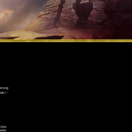
erung
nde / -
_
ichen
wirkt