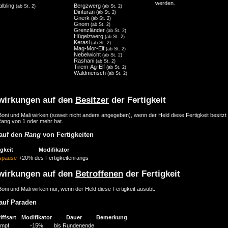
werden.
albling
Bergzwerg
(ab St. 2)
(ab St. 2)
Dinturan
(ab St. 2)
Gnerk
(ab St. 2)
Gnom
(ab St. 2)
Grenzländer
(ab St. 2)
Hügelzwerg
(ab St. 2)
Kerasi
(ab St. 2)
Mag-Mor-Elf
(ab St. 2)
Nebelwicht
(ab St. 2)
Rashani
(ab St. 2)
Tirem-Ag-Elf
(ab St. 2)
Waldmensch
(ab St. 2)
wirkungen auf den
Besitzer
der Fertigkeit
oni und Mali wirken (soweit nicht anders angegeben), wenn der Held diese Fertigkeit besitzt
Rang von 1 oder mehr hat.
auf den
Rang
von Fertigkeiten
igkeit
Modifikator
gspause
+20% des Fertigkeitenrangs
wirkungen auf den
Betroffenen
der Fertigkeit
oni und Mali wirken nur, wenn der Held diese Fertigkeit ausübt.
auf Paraden
iffsart
Modifikator
Dauer
Bemerkung
mpf
-15%
bis Rundenende