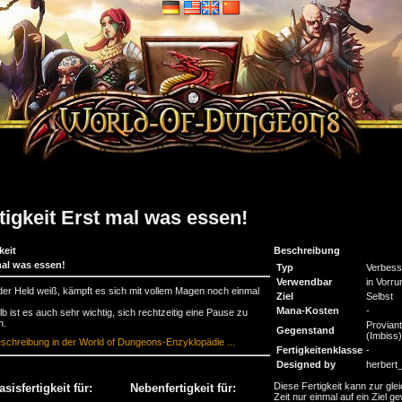
tigkeit Erst mal was essen!
keit
Beschreibung
mal was essen!
Typ
Verbess
Verwendbar
in Vorru
der Held weiß, kämpft es sich mit vollem Magen noch einmal
Ziel
Selbst
.
Mana-Kosten
-
b ist es auch sehr wichtig, sich rechtzeitig eine Pause zu
n.
Proviant
Gegenstand
(Imbiss)
schreibung in der World of Dungeons-Enzyklopädie ...
Fertigkeitenklasse
-
Designed by
herbert
Diese Fertigkeit kann zur gle
asisfertigkeit für:
Nebenfertigkeit für:
Zeit nur einmal auf ein Ziel ge