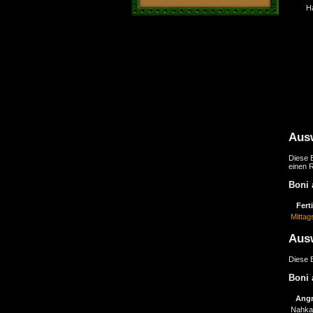
H
Aus
Diese B
einen 
Boni 
Fert
Mitta
Aus
Diese B
Boni 
Angr
Nahka