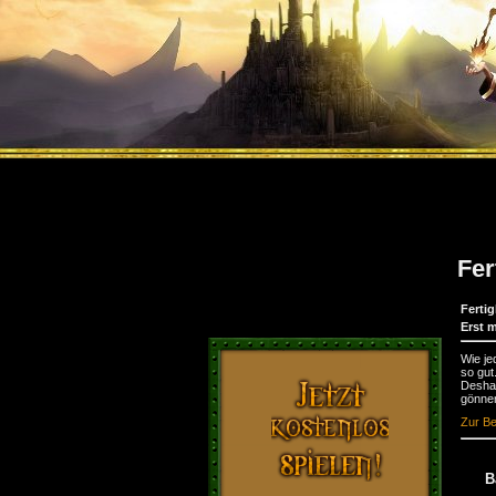
Fer
Fertig
Erst 
Wie je
so gut
Deshal
gönne
Zur Be
B