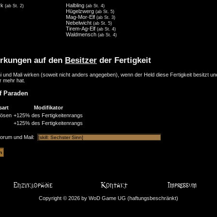
rk
Halbling
(ab St. 2)
(ab St. 4)
Hügelzwerg
(ab St. 5)
Mag-Mor-Elf
(ab St. 3)
Nebelwicht
(ab St. 5)
Tirem-Ag-Elf
(ab St. 4)
Waldmensch
(ab St. 4)
rkungen auf den
Besitzer
der Fertigkeit
i und Mali wirken (soweit nicht anders angegeben), wenn der Held diese Fertigkeit besitzt u
r mehr hat.
f Paraden
sart
Modifikator
lösen
+125% des Fertigkeitenrangs
+125% des Fertigkeitenrangs
Forum und Mail:
Copyright © 2026 by WoD Game UG (haftungsbeschränkt)