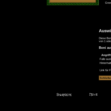
Gne
Auswi
Diese Bon
von 1 ode
Boni au
Angriff
Falle aus
Hinterhalt
Link für 