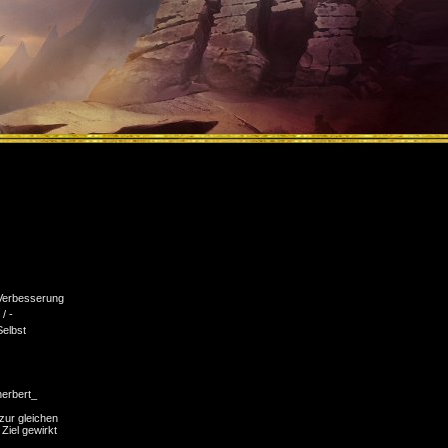
Verbesserung
 / -
Selbst
herbert_
zur gleichen
 Ziel gewirkt