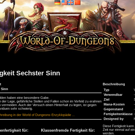
igkeit Sechster Sinn
t
Beschreibung
 Sinn
Typ
Verwendbar
-
elden haben eine besondere Gabe.
Ziel
in der Lage, gefährliche Stellen und Fallen schon im Vorfeld zu erahnen
Mana-Kosten
-
 vermeiden. Auch der Versuch einen Hinterhalt zu legen, ist gegen
ividuen sehr schwierig.
Gegenstand
-
Fertigkeitenklasse
-
reibung in der World of Dungeons-Enzyklopädie ...
Designed by
Diese Fertigkeit kann 
Zeit nur einmal auf ein
nfertigkeit für:
Klassenfremde Fertigkeit für:
werden.