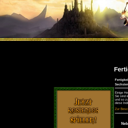
Fert
Fertigkei
Sechster
Einige H
Sie sind 
und so zu
diese Ind
Zur Besch
Nebe