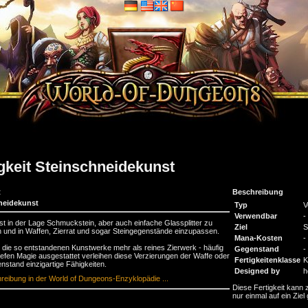
igkeit Steinschneidekunst
t
Beschreibung
neidekunst
Typ
V
Verwendbar
- 
ist in der Lage Schmuckstein, aber auch einfache Glassplitter zu
Ziel
S
n und in Waffen, Zierrat und sogar Steingegenstände einzupassen.
Mana-Kosten
-
d die so entstandenen Kunstwerke mehr als reines Zierwerk - häufig
Gegenstand
-
tiefen Magie ausgestattet verleihen diese Verzierungen der Waffe oder
Fertigkeitenklasse
K
stand einzigartige Fähigkeiten.
Designed by
h
reibung in der World of Dungeons-Enzyklopädie ...
Diese Fertigkeit kann z
nur einmal auf ein Ziel