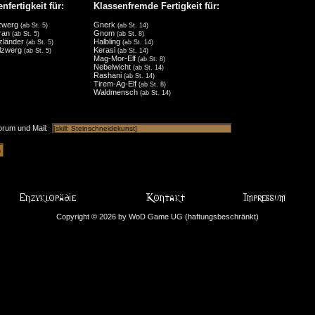
nfertigkeit für:
Klassenfremde Fertigkeit für:
zwerg
Gnerk
(ab St. 5)
(ab St. 14)
uran
Gnom
(ab St. 5)
(ab St. 8)
zländer
Halbling
(ab St. 5)
(ab St. 14)
lzwerg
Kerasi
(ab St. 5)
(ab St. 14)
Mag-Mor-Elf
(ab St. 8)
Nebelwicht
(ab St. 14)
Rashani
(ab St. 14)
Tirem-Ag-Elf
(ab St. 8)
Waldmensch
(ab St. 14)
orum und Mail:
Copyright © 2026 by WoD Game UG (haftungsbeschränkt)