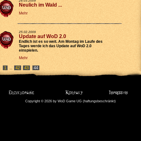
28.03.2009
Neulich im Wald ...
Mehr
25.02.2009
Update auf WoD 2.0
Endlich ist es so weit. Am Montag im Laufe des
Tages werde ich das Update auf WoD 2.0
einspielen.
Mehr
1
42
43
...
Copyright © 2026 by WoD Game UG (haftungsbeschränkt)