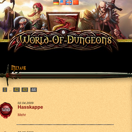
1
42
43
...
02.04.2009
Hasskappe
Mehr