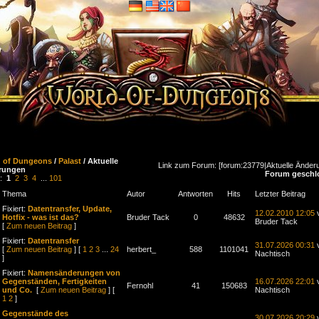
d of Dungeons
/
Palast
/ Aktuelle
Link zum Forum: [forum:23779|Aktuelle Änder
rungen
Forum geschl
n:
1
2
3
4
...
101
Thema
Autor
Antworten
Hits
Letzter Beitrag
Fixiert:
Datentransfer, Update,
12.02.2010 12:05
Hotfix - was ist das?
Bruder Tack
0
48632
Bruder Tack
[
Zum neuen Beitrag
]
Fixiert:
Datentransfer
31.07.2026 00:31
[
Zum neuen Beitrag
] [
1
2
3
...
24
herbert_
588
1101041
Nachtisch
]
Fixiert:
Namensänderungen von
Gegenständen, Fertigkeiten
16.07.2026 22:01
Fernohl
41
150683
und Co.
[
Zum neuen Beitrag
] [
Nachtisch
1
2
]
Gegenstände des
30.07.2026 20:29