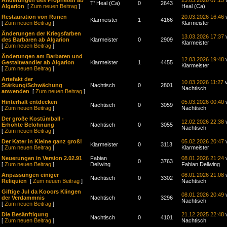
Änderungen des Propheten ab
23.03.2026 07:15
v
T' Heal (Ca)
0
2643
Algarion
[
Zum neuen Beitrag
]
Heal (Ca)
Restauration von Runen
20.03.2026 16:46
Klarmeister
1
4166
[
Zum neuen Beitrag
]
Klarmeister
Änderungen der Kriegsfarben
13.03.2026 17:37
des Barbaren ab Algarion
Klarmeister
0
2909
Klarmeister
[
Zum neuen Beitrag
]
Änderungen am Barbaren und
12.03.2026 19:48
Gestaltwandler ab Algarion
Klarmeister
1
4455
Klarmeister
[
Zum neuen Beitrag
]
Artefakt der
10.03.2026 11:27
v
Stärkung/Schwächung
Nachtisch
0
2801
Nachtisch
anwenden
[
Zum neuen Beitrag
]
Hinterhalt entdecken
05.03.2026 00:40
Nachtisch
0
3059
[
Zum neuen Beitrag
]
Nachtisch
Der große Kostümball -
12.02.2026 22:38
Erhöhte Belohnung
Nachtisch
0
3055
Nachtisch
[
Zum neuen Beitrag
]
Der Kater in Kleine ganz groß!
05.02.2026 20:47
Klarmeister
0
3113
[
Zum neuen Beitrag
]
Klarmeister
Neuerungen in Version 2.02.91
Fabian
08.01.2026 21:24
0
3763
[
Zum neuen Beitrag
]
Dellwing
Fabian Dellwing
Anpassungen einiger
08.01.2026 21:08
Nachtisch
0
3302
Reliquien
[
Zum neuen Beitrag
]
Nachtisch
Giftige Jul da Kooors Klingen
08.01.2026 20:49
der Verdammnis
Nachtisch
0
3296
Nachtisch
[
Zum neuen Beitrag
]
Die Besänftigung
21.12.2025 22:48
Nachtisch
0
4101
[
Zum neuen Beitrag
]
Nachtisch