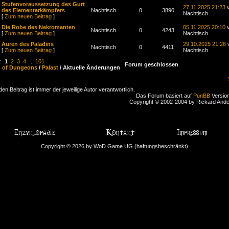
Stufenvoraussetzung des Gurt
27.11.2025 21:23
v
des Elementarkämpfers
Nachtisch
0
3890
Nachtisch
[
Zum neuen Beitrag
]
Die Robe des Nekromanten
05.11.2025 20:10
v
Nachtisch
0
4243
[
Zum neuen Beitrag
]
Nachtisch
Auren des Paladins
29.10.2025 21:26
Nachtisch
0
4411
[
Zum neuen Beitrag
]
Nachtisch
n:
1
2
3
4
...
101
Forum geschlossen
d of Dungeons
/
Palast
/ Aktuelle Änderungen
den Beitrag ist immer der jeweilige Autor verantwortlich.
Das Forum basiert auf
PunBB
Version
Copyright © 2002-2004 by Rickard And
Copyright © 2026 by WoD Game UG (haftungsbeschränkt)