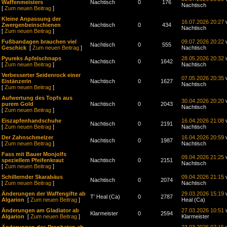
Waffenmeisters
Nachtisch
0
176
Nachtisch
[
Zum neuen Beitrag
]
Kleine Anpassung der
16.07.2026 20:27
Zwergenbeinschienen
Nachtisch
0
434
Nachtisch
[
Zum neuen Beitrag
]
Fußbandagen brauchen viel
09.07.2026 20:22
Nachtisch
0
555
Geschick
[
Zum neuen Beitrag
]
Nachtisch
Pyureks Apfelschnaps
28.05.2026 20:32
Nachtisch
0
1642
[
Zum neuen Beitrag
]
Nachtisch
Verbesserter Seidenrock einer
07.05.2026 20:35
Eistänzerin
Nachtisch
0
1627
Nachtisch
[
Zum neuen Beitrag
]
Aufwertung des Topfs aus
30.04.2026 20:20
purem Gold
Nachtisch
0
2043
Nachtisch
[
Zum neuen Beitrag
]
Eiszapfenhandschuhe
16.04.2026 21:08
Nachtisch
0
2191
[
Zum neuen Beitrag
]
Nachtisch
Der Zahnschmelzer
16.04.2026 20:59
Nachtisch
0
1987
[
Zum neuen Beitrag
]
Nachtisch
Fass mit Bauer Monjolfs
09.04.2026 21:25
speziellem Pfeifenkraut
Nachtisch
0
2151
Nachtisch
[
Zum neuen Beitrag
]
Schillernder Skarabäus
09.04.2026 21:15
Nachtisch
0
2074
[
Zum neuen Beitrag
]
Nachtisch
Änderungen der Waffengifte ab
29.03.2026 15:19
v
T' Heal (Ca)
0
2787
Algarion
[
Zum neuen Beitrag
]
Heal (Ca)
Änderungen am Gladiator ab
27.03.2026 10:51
Klarmeister
0
2594
Algarion
[
Zum neuen Beitrag
]
Klarmeister