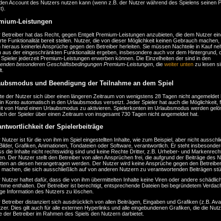
r den Account des Nutzers nutzen kann (wenn z.B. der Nutzer während des Spielens seinen 
t).
emium-Leistungen
r Betreiber hat das Recht, gegen Entgelt Premium-Leistungen anzubieten, die dem Nutzer ein
rte Funktionalität bereit stellen. Nutzer, die von dieser Möglichkeit keinen Gebrauch machen,
hieraus keinerlei Ansprüche gegen den Betreiber herleiten. Sie müssen Nachteile in Kauf n
ch aus der eingeschränkten Funktionalität ergeben, insbesondere auch vor dem Hintergrund, 
Spieler jederzeit Premium-Leistungen erwerben können. Die Einzelheiten der sind in den
enden besonderen Geschäftsbedingungen Premium-Leistungen
, die
weiter unten
zu lesen si
t.
aubsmodus und Beendigung der Teilnahme an dem Spiel
lte der Nutzer sich über einen längeren Zeitraum von wenigstens 28 Tagen nicht angemeldet
in Konto automatisch in den Urlaubsmodus versetzt. Jeder Spieler hat auch die Möglichkeit, f
eit von Hand einen Urlaubsmodus zu aktivieren. Spielerkonten im Urlaubsmodus werden gelö
ich der Spieler über einen Zeitraum von insgesamt 730 Tagen nicht angemeldet hat.
antwortlichkeit der Spielerbeiträge
 Nutzer ist für die von ihm im Spiel eingestellten Inhalte, wie zum Beispiel, aber nicht ausschli
Bilder, Grafiken, Animationen, Tondateien oder Software, verantwortlich. Er steht insbesonder
ss die Inhalte nicht rechtswidrig sind und keine Rechte Dritter, z.B. Urheber- und Markenrech
en. Der Nutzer stellt den Betreiber von allen Ansprüchen frei, die aufgrund der Beiträge des 
itten an diesen herangetragen werden. Der Nutzer wird keine Ansprüche gegen den Betreibe
d machen, die sich ausschließlich auf von anderen Nutzern zu verantwortenden Beiträgen stü
 Nutzer haftet dafür, dass die von ihm übermittelten Inhalte keine Viren oder andere schädlic
mme enthalten. Der Betreiber ist berechtigt, entsprechende Dateien bei begründetem Verdac
ge Information des Nutzers zu löschen.
 Betreiber distanziert sich ausdrücklich von allen Beiträgen, Eingaben und Grafiken (z.B. Ava
zer. Dies gilt auch für alle externen Hyperlinks und alle eingebundenen Grafiken, die die Nut
e der Betreiber im Rahmen des Spiels den Nutzern darbietet.