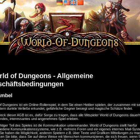
ld of Dungeons - Allgemeine
schäftsbedingungen
ambel
f Dungeons ist ein Online-Rollenspiel, in dem Sie einen Helden spielen, der zusammen mit s
itern dunkle Verließe erkundet, gefährliche Gegner besiegt und magische Schätze findet.
ck dieser AGB ist es, dafür Sorge zu tragen, dass alle Mitspieler World of Dungeons dauerh
ndes, interessantes und angenehmes Spiel erleben.
htiger Teil des Spieles ist die Kommunikation untereinander. World of Dungeons stellt hierfür
iedene Kommunikationssysteme, wie z.B. mehrere Foren und ein eigenes internes Mail-Sys
 Sie haben die Möglichkeit, anderen Spielern z.B. über Texte und Grafiken Mitteilungen zu ma
en Sie bitte, dass Sie auf diese Weise mit Menschen kommunizieren, die sich freuen, wenn S