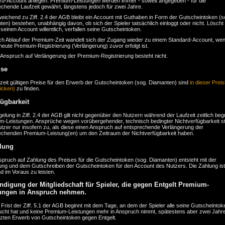
rd-Account anlegen. Premium-Leistungen werden immer - soweit angegeben - für die
chende Laufzeit gewährt, längstens jedoch für zwei Jahre.
eichend zu Ziff. 2.4 der AGB bleibt ein Account mit Guthaben in Form der Gutscheintoken (s
en) bestehen, unabhängig davon, ob sich der Spieler tatsächlich einloggt oder nicht. Löscht
seinen Account willentlich, verfallen seine Gutscheintoken.
ch Ablauf der Premium-Zeit wandelt sich der Zugang wieder zu einem Standard-Account, wen
neute Premium-Registrierung (Verlängerung) zuvor erfolgt ist.
 Anspruch auf Verlängerung der Premium-Registrierung besteht nicht.
ise
zeit gültigen Preise für den Erwerb der Gutscheintoken (sog. Diamanten) sind
in dieser Preis
licken)
zu finden.
fügbarkeit
elung in Ziff. 2.4 der AGB gilt nicht gegenüber den Nutzern während der Laufzeit zeitlich beg
m-Leistungen. Ansprüche wegen vorübergehender, technisch bedingter Nichtverfügbarkeit s
tzer nur insofern zu, als diese einen Anspruch auf entsprechende Verlängerung der
echenden Premium-Leistung(en) um den Zeitraum der Nichtverfügbarkeit haben.
lung
spruch auf Zahlung des Preises für die Gutscheintoken (sog. Diamanten) entsteht mit der
lung und dem Gutschreiben der Gutscheintoken für den Account des Nutzers. Die Zahlung ist
und im Voraus zu leisten.
ndigung der Mitgliedschaft für Spieler, die gegen Entgelt Premium-
ungen in Anspruch nehmen.
 Frist der Ziff. 5.1 der AGB beginnt mit dem Tage, an dem der Spieler alle seine Gutscheintok
ucht hat und keine Premium-Leistungen mehr in Anspruch nimmt, spätestens aber zwei Jahr
tzten Erwerb von Gutscheintoken gegen Entgelt.