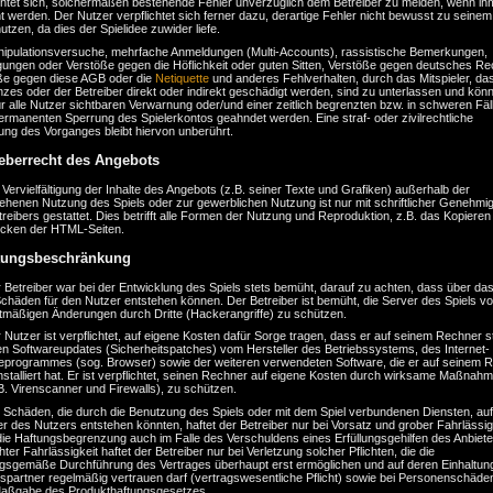
ichtet sich, solchermaßen bestehende Fehler unverzüglich dem Betreiber zu melden, wenn ih
 werden. Der Nutzer verpflichtet sich ferner dazu, derartige Fehler nicht bewusst zu seinem 
tzen, da dies der Spielidee zuwider liefe.
nipulationsversuche, mehrfache Anmeldungen (Multi-Accounts), rassistische Bemerkungen,
gungen oder Verstöße gegen die Höflichkeit oder guten Sitten, Verstöße gegen deutsches Re
ße gegen diese AGB oder die
Netiquette
und anderes Fehlverhalten, durch das Mitspieler, das
zes oder der Betreiber direkt oder indirekt geschädigt werden, sind zu unterlassen und kön
ür alle Nutzer sichtbaren Verwarnung oder/und einer zeitlich begrenzten bzw. in schweren Fäl
ermanenten Sperrung des Spielerkontos geahndet werden. Eine straf- oder zivilrechtliche
ung des Vorganges bleibt hiervon unberührt.
eberrecht des Angebots
 Vervielfältigung der Inhalte des Angebots (z.B. seiner Texte und Grafiken) außerhalb der
ehenen Nutzung des Spiels oder zur gewerblichen Nutzung ist nur mit schriftlicher Genehmi
reibers gestattet. Dies betrifft alle Formen der Nutzung und Reproduktion, z.B. das Kopieren
cken der HTML-Seiten.
tungsbeschränkung
 Betreiber war bei der Entwicklung des Spiels stets bemüht, darauf zu achten, dass über das
chäden für den Nutzer entstehen können. Der Betreiber ist bemüht, die Server des Spiels vo
tmäßigen Änderungen durch Dritte (Hackerangriffe) zu schützen.
 Nutzer ist verpflichtet, auf eigene Kosten dafür Sorge tragen, dass er auf seinem Rechner s
en Softwareupdates (Sicherheitspatches) vom Hersteller des Betriebssystems, des Internet-
eprogrammes (sog. Browser) sowie der weiteren verwendeten Software, die er auf seinem 
installiert hat. Er ist verpflichtet, seinen Rechner auf eigene Kosten durch wirksame Maßnah
B. Virenscanner und Firewalls), zu schützen.
r Schäden, die durch die Benutzung des Spiels oder mit dem Spiel verbundenen Diensten, au
 des Nutzers entstehen könnten, haftet der Betreiber nur bei Vorsatz und grober Fahrlässig
ie Haftungsbegrenzung auch im Falle des Verschuldens eines Erfüllungsgehilfen des Anbieters
chter Fahrlässigkeit haftet der Betreiber nur bei Verletzung solcher Pflichten, die die
gsgemäße Durchführung des Vertrages überhaupt erst ermöglichen und auf deren Einhaltun
gspartner regelmäßig vertrauen darf (vertragswesentliche Pflicht) sowie bei Personenschäde
aßgabe des Produkthaftungsgesetzes.