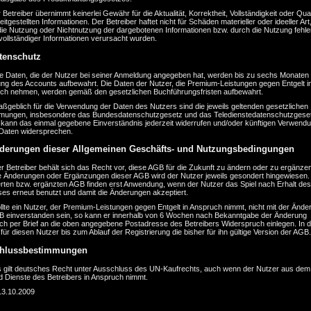
 Betreiber übernimmt keinerlei Gewähr für die Aktualität, Korrektheit, Vollständigkeit oder Qual
eitgestellten Informationen. Der Betreiber haftet nicht für Schäden materieller oder ideeller Art,
die Nutzung oder Nichtnutzung der dargebotenen Informationen bzw. durch die Nutzung fehle
vollständiger Informationen verursacht wurden.
tenschutz
ie Daten, die der Nutzer bei seiner Anmeldung angegeben hat, werden bis zu sechs Monaten
ng des Accounts aufbewahrt. Die Daten der Nutzer, die Premium-Leistungen gegen Entgelt i
ch nehmen, werden gemäß den gesetzlichen Buchführungsfristen aufbewahrt.
ßgeblich für die Verwendung der Daten des Nutzers sind die jeweils geltenden gesetzlichen
mungen, insbesondere das Bundesdatenschutzgesetz und das Teledienstedatenschutzgeset
 kann das einmal gegebene Einverständnis jederzeit widerrufen und/oder künftigen Verwend
 Daten widersprechen.
derungen dieser Allgemeinen Geschäfts- und Nutzungsbedingungen
r Betreiber behält sich das Recht vor, diese AGB für die Zukunft zu ändern oder zu ergänzen
e Änderungen oder Ergänzungen dieser AGB wird der Nutzer jeweils gesondert hingewiesen.
rten bzw. ergänzten AGB finden erst Anwendung, wenn der Nutzer das Spiel nach Erhalt des
ses erneut benutzt und damit die Änderungen akzeptiert.
llte ein Nutzer, der Premium-Leistungen gegen Entgelt in Anspruch nimmt, nicht mit der Ände
B einverstanden sein, so kann er innerhalb von 6 Wochen nach Bekanntgabe der Änderung
lich per Brief an die oben angegebene Postadresse des Betreibers Widerspruch einlegen. In 
lt für diesen Nutzer bis zum Ablauf der Registrierung die bisher für ihn gültige Version der AGB.
chlussbestimmungen
s gilt deutsches Recht unter Ausschluss des UN-Kaufrechts, auch wenn der Nutzer aus dem
d Dienste des Betreibers in Anspruch nimmt.
13.10.2009