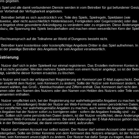
ns gegeben.
 Spiel und alle damit verbundenen Dienste werden in vom Betreiber für gut befundener Gest
er Vorbehalt der Verfügbarkeit angeboten.
 Betreiber behält es sich ausdrücklich vor, Teile des Spiels, Spielregeln, Spieldaten (wie
lsweise, aber nicht ausschließlich Heldenklassen, Fertigkeiten oder Gegenstände) oder das
e Angebot ohne gesonderte Ankündigung zu verändern oder zu ergänzen. Diese Änderunge
 dazu, die Spannung des Spiels beizubehalten und machen einen wesentlichen Kern der Spiel
n Rechtsanspruch auf die Teilnahme an World of Dungeons besteht nicht.
 Betreiber kann kostenlose oder kostenpflichtige Angebote Dritter in das Spiel aufnehmen. In
ist der jeweilige Betreiber des Angebots für sein Angebot verantwortlich.
istrierung
 Nutzer darf sich in jeder Spielwelt nur einmal registrieren. Das Erstellen mehreren Konten in
lt ist nicht gestattet. Werden mehrere Spielkonten von einem Nutzer angelegt, so ist der Betr
igt, sämtliche dieser Konten ersatzlos zu löschen.
 Nutzer wird nach der erfolgreichen Registrierung ein Kennwort per E-Mail zugeschickt. De
er empfiehlt dem Nutzer, sein Kennwort zu ändern. Sollte der Nutzer sein Kennwort ändern, so
nwort wählen, das Groß-, Kleinbuchstaben und Ziffern enthält. Das Kennwort darf nicht den
amen oder den Namen des Nutzers oder den Namen von Helden des Nutzers oder Teile von
genannten enthalten.
 Nutzer verpflichtet sich, bei der Registrierung nur wahrheitsgemäße Angaben zu machen. I
Account → Einstellungen) findet der Nutzer ein Web-Formular mit seinen persönlichen Daten
ist verpflichtet, nur wahrheitsgemäße Angaben zu machen, auch wenn die Angaben freiwillig 
 Angaben hat der Nutzer sofort zu korrigieren oder - sofern die Angaben freiwillig sind - zu
en. Sollten sich seine persönlichen Daten ändern, ist der Nutzer verpflichtet, diese Änderung
enannten Web-Formular zu aktualisieren. Bei einer Änderung der E-Mail-Adresse gehört daz
k in der Bestätigungsmail, die dann versendet wird, aufzurufen.
 Nutzer darf seinen Account nur selbst nutzen. Der Nutzer darf seinen Account oder sein K
eitergeben. Sollte ein Dritter Kenntnis von dem Kennwort des Nutzers erlangen, ist der Nutze
chtet, sein Kennwort unverzüglich zu ändern. Der Nutzer hat dafür Sorge zu tragen, dass kei