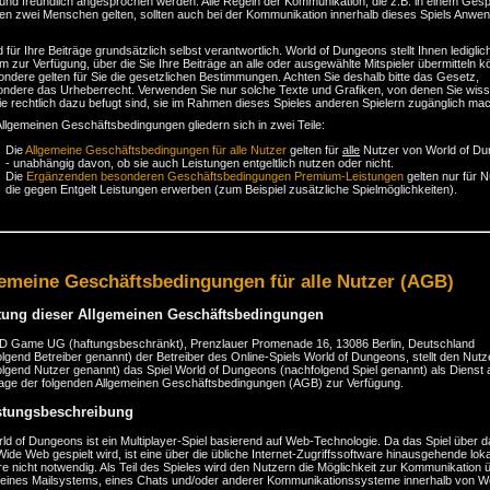
h und freundlich angesprochen werden. Alle Regeln der Kommunikation, die z.B. in einem Ges
en zwei Menschen gelten, sollten auch bei der Kommunikation innerhalb dieses Spiels Anwe
d für Ihre Beiträge grundsätzlich selbst verantwortlich. World of Dungeons stellt Ihnen lediglic
rm zur Verfügung, über die Sie Ihre Beiträge an alle oder ausgewählte Mitspieler übermitteln 
ndere gelten für Sie die gesetzlichen Bestimmungen. Achten Sie deshalb bitte das Gesetz,
ondere das Urheberrecht. Verwenden Sie nur solche Texte und Grafiken, von denen Sie wiss
e rechtlich dazu befugt sind, sie im Rahmen dieses Spieles anderen Spielern zugänglich ma
llgemeinen Geschäftsbedingungen gliedern sich in zwei Teile:
Die
Allgemeine Geschäftsbedingungen für alle Nutzer
gelten für
alle
Nutzer von World of D
- unabhängig davon, ob sie auch Leistungen entgeltlich nutzen oder nicht.
Die
Ergänzenden besonderen Geschäftsbedingungen Premium-Leistungen
gelten nur für N
die gegen Entgelt Leistungen erwerben (zum Beispiel zusätzliche Spielmöglichkeiten).
emeine Geschäftsbedingungen für alle Nutzer (AGB)
tung dieser Allgemeinen Geschäftsbedingungen
D Game UG (haftungsbeschränkt), Prenzlauer Promenade 16, 13086 Berlin, Deutschland
lgend Betreiber genannt) der Betreiber des Online-Spiels World of Dungeons, stellt den Nutz
lgend Nutzer genannt) das Spiel World of Dungeons (nachfolgend Spiel genannt) als Dienst 
age der folgenden Allgemeinen Geschäftsbedingungen (AGB) zur Verfügung.
stungsbeschreibung
ld of Dungeons ist ein Multiplayer-Spiel basierend auf Web-Technologie. Da das Spiel über 
ide Web gespielt wird, ist eine über die übliche Internet-Zugriffssoftware hinausgehende lok
e nicht notwendig. Als Teil des Spieles wird den Nutzern die Möglichkeit zur Kommunikation 
 eines Mailsystems, eines Chats und/oder anderer Kommunikationssysteme innerhalb von Wo