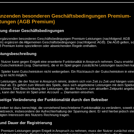
änzenden besonderen Geschäftsbedingungen Premium-
stungen (AGB Premium)
tung dieser Geschäftsbedingungen
ergänzenden besonderen Geschäftsbedingungen Premium-Leistungen (nachfolgend: AGB
m) ergänzen die Allgemeinen Geschäftsbedingungen (nachfolgend: AGB). Die AGB gelten, so
B Premium keine spezielleren oder abweichenden Regeln enthalten.
stungsbeschreibung
 Nutzer kann gegen Entgelt eine erweiterte Funktionalität in Anspruch nehmen. Dazu erwirbt
 Gutscheintoken (sog. Diamanten), die er im Spiel gegen zusätzliche Leistungen tauschen ka
 Spieler kann Gutscheintoken nicht weitergeben. Ein Rücktausch der Gutscheintoken in eine
 ist nicht möglich.
 Leistungen, die der Nutzer in Anspruch nimmt, ändern sich von Zeit zu Zeit und hängen vom
erlauf ab. Es gehört zum Wesen des Spiels, dass sich angebotene Leistungen mit dem Spielve
 können. Eine Beschreibung der Leistungen, die den Nutzern zum aktuellen Zeitpunkt angeb
, kann der Nutzer im Spiel unter
Account → Diamanten
einsehen.
seitige Veränderung der Funktionalität durch den Betreiber
reiber ist dazu berechtigt, die vorstehend beschriebene Funktionalität zu verändern, soweit 
elzweck, insbesondere der Aufrechterhaltung der Spannung dient. Er wird hierbei jedoch st
tigten Interessen des Nutzers Rechnung tragen.
 und Dauer der Registrierung
 Premium-Leistungen gegen Entgelt in Anspruch zu nehmen, muss der Nutzer zunächst ein