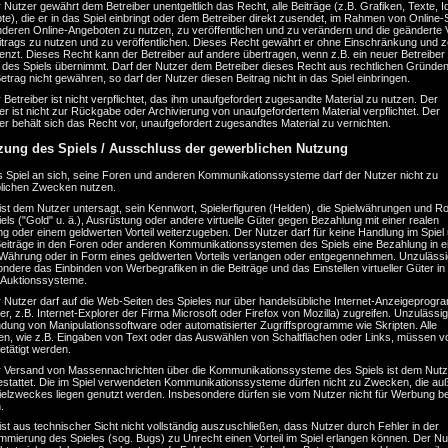
 Nutzer gewährt dem Betreiber unentgeltlich das Recht, alle Beiträge (z.B. Grafiken, Texte, I
e), die er in das Spiel einbringt oder dem Betreiber direkt zusendet, im Rahmen von Online-
nderen Online-Angeboten zu nutzen, zu veröffentlichen und zu verändern und die geänderte 
trags zu nutzen und zu veröffentlichen. Dieses Recht gewährt er ohne Einschränkung und ze
enzt. Dieses Recht kann der Betreiber auf andere übertragen, wenn z.B. ein neuer Betreiber
 des Spiels übernimmt. Darf der Nutzer dem Betreiber dieses Recht aus rechtlichen Gründen
etrag nicht gewähren, so darf der Nutzer diesen Beitrag nicht in das Spiel einbringen.
 Betreiber ist nicht verpflichtet, das ihm unaufgefordert zugesandte Material zu nutzen. Der
er ist nicht zur Rückgabe oder Archivierung von unaufgefordertem Material verpflichtet. Der
er behält sich das Recht vor, unaufgefordert zugesandtes Material zu vernichten.
zung des Spiels / Ausschluss der gewerblichen Nutzung
s Spiel an sich, seine Foren und anderen Kommunikationssysteme darf der Nutzer nicht zu
lichen Zwecken nutzen.
ist dem Nutzer untersagt, sein Kennwort, Spielerfiguren (Helden), die Spielwährungen und Ro
els ("Gold" u. ä.), Ausrüstung oder andere virtuelle Güter gegen Bezahlung mit einer realen
 oder einem geldwerten Vorteil weiterzugeben. Der Nutzer darf für keine Handlung im Spiel 
Beiträge in den Foren oder anderen Kommunikationssystemen des Spiels eine Bezahlung in e
 Währung oder in Form eines geldwerten Vorteils verlangen oder entgegennehmen. Unzulässig
ndere das Einbinden von Werbegrafiken in die Beiträge und das Einstellen virtueller Güter in
-Auktionssysteme.
r Nutzer darf auf die Web-Seiten des Spieles nur über handelsübliche Internet-Anzeigeprog
r, z.B. Internet-Explorer der Firma Microsoft oder Firefox von Mozilla) zugreifen. Unzulässig 
dung von Manipulationssoftware oder automatisierter Zugriffsprogramme wie Skripten. Alle
en, wie z.B. Eingaben von Text oder das Auswählen von Schaltflächen oder Links, müssen v
etätigt werden.
r Versand von Massennachrichten über die Kommunikationssysteme des Spiels ist dem Nutz
gestattet. Die im Spiel verwendeten Kommunikationssysteme dürfen nicht zu Zwecken, die au
ielzweckes liegen genutzt werden. Insbesondere dürfen sie vom Nutzer nicht für Werbung b
.
ist aus technischer Sicht nicht vollständig auszuschließen, dass Nutzer durch Fehler in der
mmierung des Spieles (sog. Bugs) zu Unrecht einen Vorteil im Spiel erlangen können. Der Nu