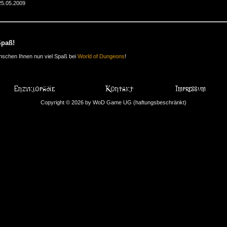
25.05.2009
Spaß!
nschen Ihnen nun viel Spaß bei
World of Dungeons
!
Copyright © 2026 by WoD Game UG (haftungsbeschränkt)