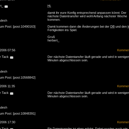
rt_
Hi
,
damit ihr eure Konfig entsprechend anpassen könnt: Der
nächste Datentransfer wird wohl Anfang nächster Woche
kommen.
adesh
zum Post: [post:10490163]
Damit kommen dann die Änderungen bei der
DB
und den
I
Fertigkeiten ins Spiel.
Gruß
herbert_
.2006 07:56
Komment
r Tack
Der nächste Datentansfer läuft gerade und wird in wenige
Minuten abgeschlossen sein.
adesh
zum Post: [post:10568842]
.2006 11:35
Komment
r Tack
Der nächste Datentansfer läuft gerade und wird in wenige
Minuten abgeschlossen sein.
adesh
zum Post: [post:10848391]
.2006 17:30
Komment
r Tack
Ein Datentransfer ist eben erfolgt. Dabei wurden auch wie