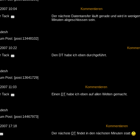
.2007 10:04
Kommentieren
r Tack
Der nächste Datentansfer läuft gerade und wird in wenige
Minuten abgeschlossen sein.
adesh
zum Post: [post:13448102]
.2007 10:22
Komment
r Tack
Den DT habe ich eben durchgeführt.
adesh
zum Post: [post:13641729]
.2007 11:03
Kommentieren
r Tack
Einen
DT
habe ich eben auf allen Welten gemacht.
adesh
zum Post: [post:14467973]
.2007 17:18
Kommentieren
Der nächste
DT
findet in den nächsten Minuten statt