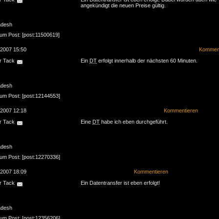
angekündigt die neuen Preise gültig.
adesh
zum Post: [post:11500619]
.2007 15:50
Komment
r Tack
Ein
DT
erfolgt innerhalb der nächsten 60 Minuten.
adesh
zum Post: [post:12144553]
.2007 12:18
Kommentieren
r Tack
Eine
DT
habe ich eben durchgeführt.
adesh
zum Post: [post:12270336]
.2007 18:09
Kommentieren
r Tack
Ein Datentransfer ist eben erfolgt!
adesh
zum Post: [post:12356206]