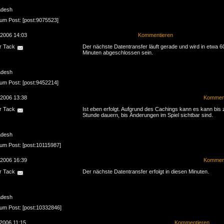
adesh
zum Post: [post:9075523]
.2006 14:03
Kommentieren
r Tack
Der nächste Datentransfer läuft gerade und wird in etwa 6
Minuten abgeschlossen sein.
adesh
zum Post: [post:9452214]
.2006 13:38
Komment
r Tack
Ist eben erfolgt. Aufgrund des Cachings kann es kann bis 
Stunde dauern, bis Änderungen im Spiel sichtbar sind.
adesh
zum Post: [post:10115987]
.2006 16:39
Komment
r Tack
Der nächste Datentransfer erfolgt in diesen Minuten.
adesh
zum Post: [post:10332846]
.2006 11:15
Kommentieren