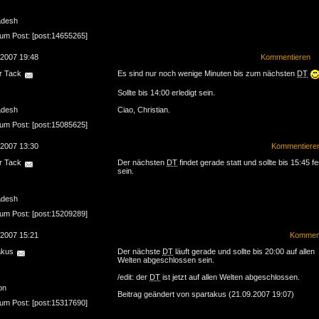
adesh
zum Post: [post:14655265]
.2007 19:48
Kommentieren
r Tack
Es sind nur noch wenige Minuten bis zum nächsten
DT
Sollte bis 14:00 erledigt sein.
adesh
Ciao, Christian.
zum Post: [post:15085625]
.2007 13:30
Kommentiere
r Tack
Der nächsten
DT
findet gerade statt und sollte bis 15:45 fe
sein.
adesh
zum Post: [post:15209289]
.2007 15:21
Komment
akus
Der nächste
DT
läuft gerade und sollte bis 20:00 auf allen
Welten abgeschlossen sein.
/edit: der
DT
ist jetzt auf allen Welten abgeschlossen.
on
Beitrag geändert von spartakus (21.09.2007 19:07)
zum Post: [post:15317690]