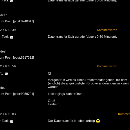
r Tack
Datentransfer läuft gerade (dauert 0-60 Minuten).
adesh
zum Post: [post:8248017]
.2006 12:39
Kommentieren
r Tack
Datentransfer läuft gerade (dauert 0-60 Minuten).
adesh
zum Post: [post:8317392]
.2006 10:56
Kommentieren
rt_
Hi
,
morgen früh wird es einen Datentransfer geben, mit dem
(endlich) die angekündigten Dropveränderungen wirksam
werden.
adesh
zum Post: [post:9059704]
Leider gings nicht früher.
Gruß
Herbert_
.2006 19:03
Komment
r Tack
Der Datentransfer ist eben erfolgt