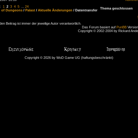
n:
1
2
3
4
5
...
24
Thema geschlossen
d of Dungeons
/
Palast
/
Aktuelle Änderungen
/ Datentransfer
den Beitrag ist immer der jeweilige Autor verantwortlich.
Das Forum basiert auf
PunBB
Version
Copyright © 2002-2004 by Rickard And
Copyright © 2026 by WoD Game UG (haftungsbeschränkt)