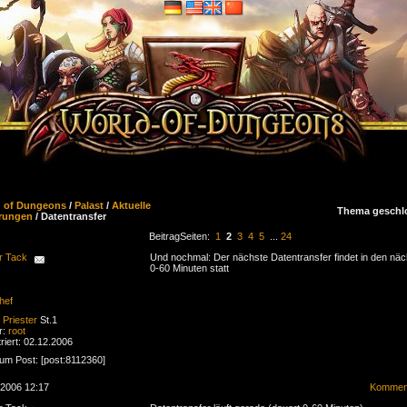
d of Dungeons
/
Palast
/
Aktuelle
Thema geschl
rungen
/ Datentransfer
Beitrag
Seiten:
1
2
3
4
5
...
24
r Tack
Und nochmal: Der nächste Datentransfer findet in den nä
0-60 Minuten statt
hef
Priester
St.1
r:
root
riert: 02.12.2006
zum Post: [post:8112360]
.2006 12:17
Komment