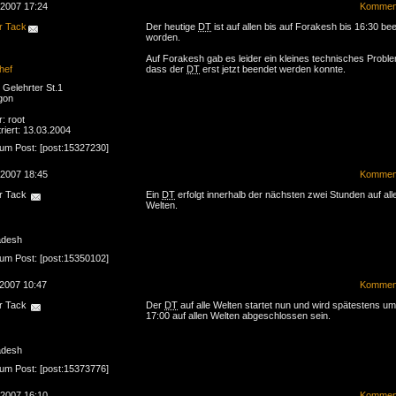
.2007 17:24
Komment
r Tack
Der heutige
DT
ist auf allen bis auf Forakesh bis 16:30 be
worden.
Auf Forakesh gab es leider ein kleines technisches Probl
hef
dass der
DT
erst jetzt beendet werden konnte.
Gelehrter St.1
gon
r: root
riert: 13.03.2004
zum Post: [post:15327230]
.2007 18:45
Komment
r Tack
Ein
DT
erfolgt innerhalb der nächsten zwei Stunden auf all
Welten.
adesh
zum Post: [post:15350102]
.2007 10:47
Komment
r Tack
Der
DT
auf alle Welten startet nun und wird spätestens um
17:00 auf allen Welten abgeschlossen sein.
adesh
zum Post: [post:15373776]
.2007 16:10
Komment